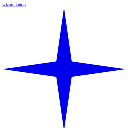
wizard.tattoo