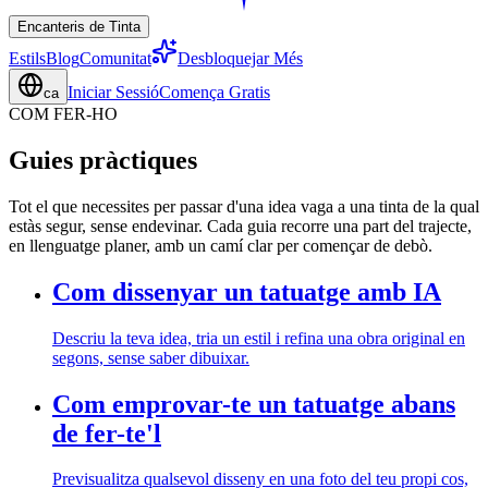
Encanteris de Tinta
Estils
Blog
Comunitat
Desbloquejar Més
Iniciar Sessió
Comença Gratis
ca
COM FER-HO
Guies pràctiques
Tot el que necessites per passar d'una idea vaga a una tinta de la qual
estàs segur, sense endevinar. Cada guia recorre una part del trajecte,
en llenguatge planer, amb un camí clar per començar de debò.
Com dissenyar un tatuatge amb IA
Descriu la teva idea, tria un estil i refina una obra original en
segons, sense saber dibuixar.
Com emprovar-te un tatuatge abans
de fer-te'l
Previsualitza qualsevol disseny en una foto del teu propi cos,