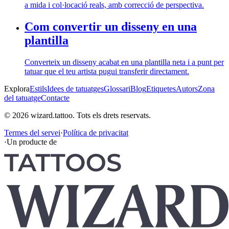
a mida i col·locació reals, amb correcció de perspectiva.
Com convertir un disseny en una
plantilla
Converteix un disseny acabat en una plantilla neta i a punt per
tatuar que el teu artista pugui transferir directament.
Explora
Estils
Idees de tatuatges
Glossari
Blog
Etiquetes
Autors
Zona
del tatuatge
Contacte
© 2026 wizard.tattoo. Tots els drets reservats.
Termes del servei
·
Política de privacitat
·
Un producte de