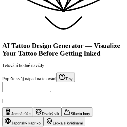
AI Tattoo Design Generator — Visualize
Your Tattoo Before Getting Inked
Tetování hodné
navždy
Popište svůj nápad na tetování
Tipy
|
Jemná růže
Divoký vlk
Silueta hory
Japonský kapr koi
Lebka s květinami