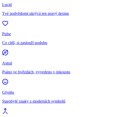
Lucid
Tvé podvědomí ukrývá ten pravý design
Pulse
Co cítíš, si zaslouží podobu
Astral
Psáno ve hvězdách, vyvedeno v inkoustu
Glyphs
Starobylé znaky z moderních symbolů