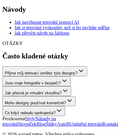
Návody
Jak navrhnout tetování pomocí AI
Jak si tetování vyzkoušet, než si ho necháte udělat
Jak převést návrh na šablonu
OTÁZKY
Často kladené otázky
Přijme můj tetovací umělec tyto designy?
Jsou moje fotografie v bezpečí?
Jak přesná je virtuální zkouška?
Mohu designy používat komerčně?
Co když nebudu spokojen/a?
Prozkoumat
Styly
Nápady na
tetování
Slovníček
Blog
Štítky
Autoři
Umístění tetování
Kontakt
© 2026 wizard.tattoo. Všechna práva vyhrazena.