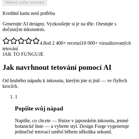
Náhled mého tetování
Kreditní karta není potřeba
Generujte AI designy. Vyzkoušejte si je na těle. Otestujte s
dočasným inkoustem.
4.8
od 2 400+ recenzí
10 000+ vizualizovaných
tetování
JAK TO FUNGUJE
Jak navrhnout tetování pomocí AI
Od hrubého nápadu k inkoustu, kterým jste si jistí — ve čtyřech
krocích.
1
Popište svůj nápad
Napište, co chcete — fénixe v japonském inkoustu, jemné
botanické linie — a vyberte styl. Design Forge vygeneruje
jedinečné tetovací umění během několika sekund.