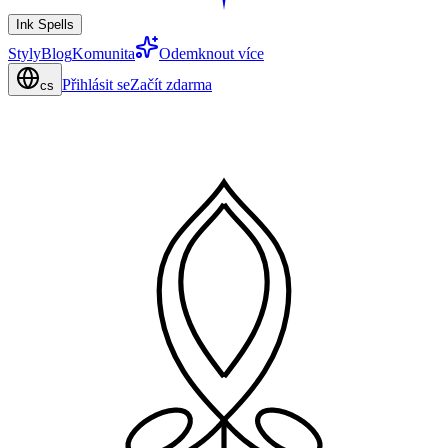
Ink Spells
Styly
Blog
Komunita
Odemknout více
Přihlásit se
Začít zdarma
cs