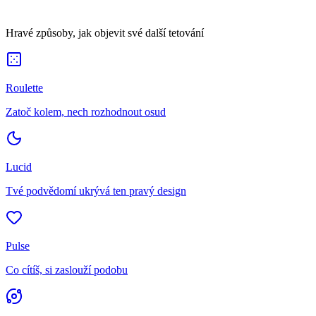
Hravé způsoby, jak objevit své další tetování
Roulette
Zatoč kolem, nech rozhodnout osud
Lucid
Tvé podvědomí ukrývá ten pravý design
Pulse
Co cítíš, si zaslouží podobu