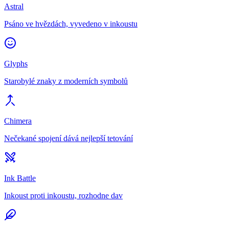
Astral
Psáno ve hvězdách, vyvedeno v inkoustu
Glyphs
Starobylé znaky z moderních symbolů
Chimera
Nečekané spojení dává nejlepší tetování
Ink Battle
Inkoust proti inkoustu, rozhodne dav