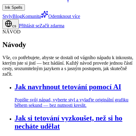
Ink Spells
Styly
Blog
Komunita
Odemknout více
Přihlásit se
Začít zdarma
cs
NÁVOD
Návody
Vše, co potřebujete, abyste se dostali od vágního nápadu k inkoustu,
kterým jste si jistí — bez hádání. Každý návod provede jednou částí
cesty, srozumitelným jazykem a s jasným postupem, jak skutečně
začít.
Jak navrhnout tetování pomocí AI
Popište svůj nápad, vyberte styl a vylaďte originální grafiku
během sekund — bez nutnosti kreslit.
Jak si tetování vyzkoušet, než si ho
necháte udělat