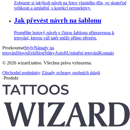
Zobrazte si jakýkoli návrh na fotce vlastního těla, ve skutečné
velikosti a umístění, s korekcí perspektivy.
Jak převést návrh na šablonu
Proměňte hotový návrh v čistou šablonu připravenou k
tetování, kterou váš tatér může přímo přenést.
Prozkoumat
Styly
Nápady na
tetování
Slovníček
Blog
Štítky
Autoři
Umístění tetování
Kontakt
© 2026 wizard.tattoo. Všechna práva vyhrazena.
Obchodní podmínky
·
Zásady ochrany osobních údajů
·
Produkt