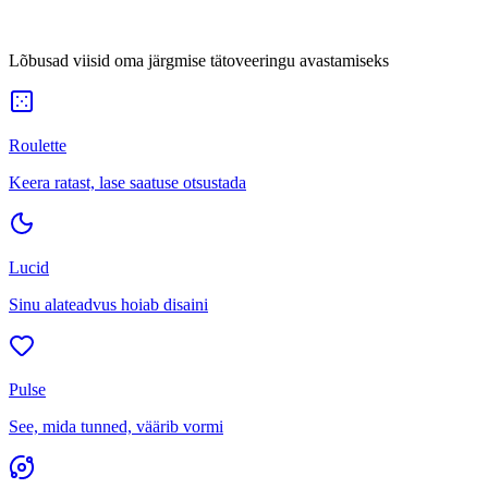
Lõbusad viisid oma järgmise tätoveeringu avastamiseks
Roulette
Keera ratast, lase saatuse otsustada
Lucid
Sinu alateadvus hoiab disaini
Pulse
See, mida tunned, väärib vormi