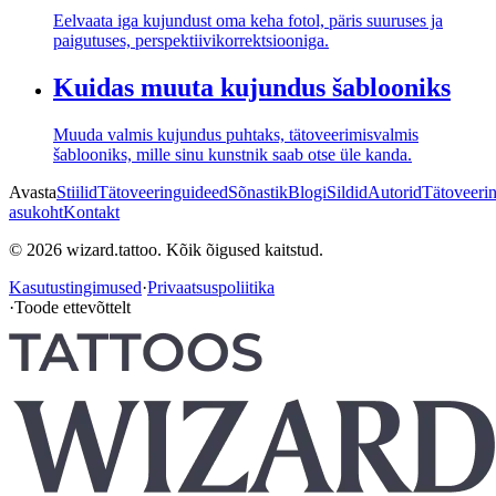
Eelvaata iga kujundust oma keha fotol, päris suuruses ja
paigutuses, perspektiivikorrektsiooniga.
Kuidas muuta kujundus šablooniks
Muuda valmis kujundus puhtaks, tätoveerimisvalmis
šablooniks, mille sinu kunstnik saab otse üle kanda.
Avasta
Stiilid
Tätoveeringuideed
Sõnastik
Blogi
Sildid
Autorid
Tätoveeri
asukoht
Kontakt
© 2026 wizard.tattoo. Kõik õigused kaitstud.
Kasutustingimused
·
Privaatsuspoliitika
·
Toode ettevõttelt