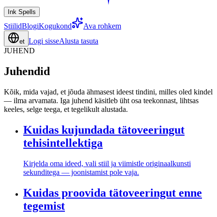
Ink Spells
Stiilid
Blogi
Kogukond
Ava rohkem
Logi sisse
Alusta tasuta
et
JUHEND
Juhendid
Kõik, mida vajad, et jõuda ähmasest ideest tindini, milles oled kindel
— ilma arvamata. Iga juhend käsitleb üht osa teekonnast, lihtsas
keeles, selge teega, et tegelikult alustada.
Kuidas kujundada tätoveeringut
tehisintellektiga
Kirjelda oma ideed, vali stiil ja viimistle originaalkunsti
sekunditega — joonistamist pole vaja.
Kuidas proovida tätoveeringut enne
tegemist