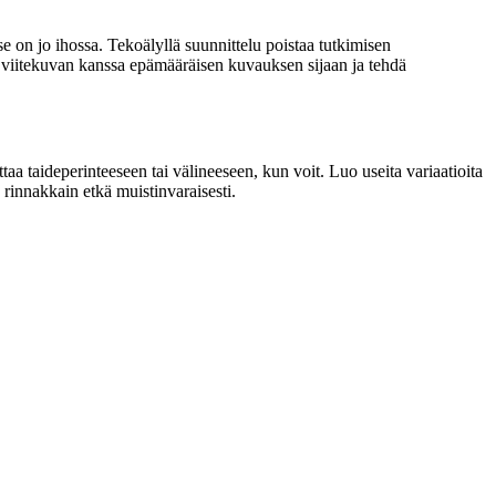
se on jo ihossa. Tekoälyllä suunnittelu poistaa tutkimisen
n viitekuvan kanssa epämääräisen kuvauksen sijaan ja tehdä
ittaa taideperinteeseen tai välineeseen, kun voit. Luo useita variaatioita
ä rinnakkain etkä muistinvaraisesti.