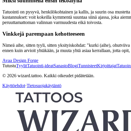
Miksi suunnitella ensin tekoälyllä
Tatuointi on pysyvä, henkilökohtainen ja kallis, ja suurin osa mustetta
kustannukset: voit kokeilla kymmentä suuntaa siinä ajassa, joka aiemm
peruuttamattoman valinnan varmuudesta eikä toivosta.
Vinkkejä parempaan kehotteeseen
Nimeä aihe, sitten tyyli, sitten yksityiskohdat: "kurki (aihe), ohutviiva 
ennen kuin arvioit yhtäkään, ja muuta yhtä asiaa kerrallaan, jotta opit,
Avaa Design Forge
Tutustu
Tyylit
Tatuointi-ideat
Sanasto
Blogi
Tunnisteet
Kirjoittajat
Tatuoinn
© 2026 wizard.tattoo. Kaikki oikeudet pidätetään.
Käyttöehdot
·
Tietosuojakäytäntö