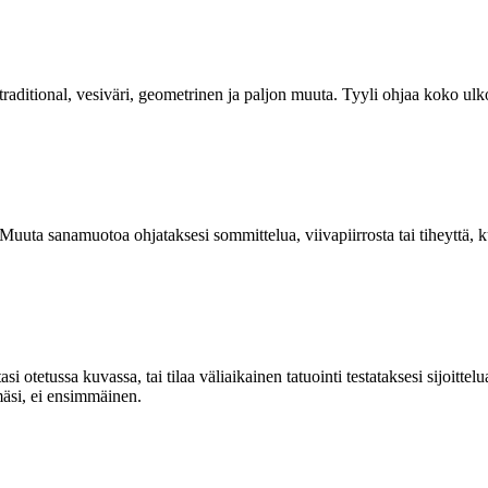
eotraditional, vesiväri, geometrinen ja paljon muuta. Tyyli ohjaa koko u
a. Muuta sanamuotoa ohjataksesi sommittelua, viivapiirrosta tai tiheyttä,
otetussa kuvassa, tai tilaa väliaikainen tatuointi testataksesi sijoittel
mäsi, ei ensimmäinen.