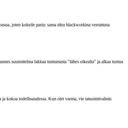
lkoasua, joten kokeile paria: sama idea blackworkina verrattuna
 kunnes suunnitelma lakkaa tuntumasta "lähes oikealta" ja alkaa tuntua
ua ja kokoa todellisuudessa. Kun olet varma, vie tatuointivalmis