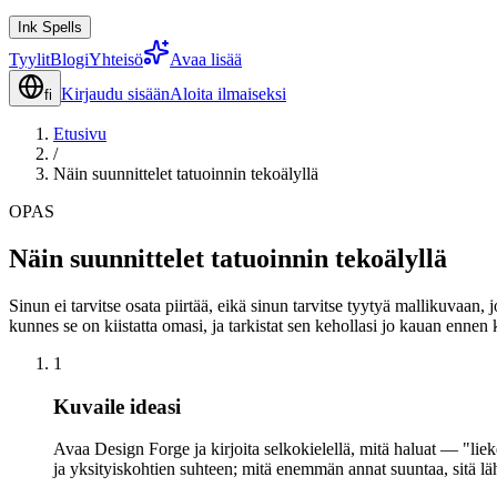
Ink Spells
Tyylit
Blogi
Yhteisö
Avaa lisää
Kirjaudu sisään
Aloita ilmaiseksi
fi
Etusivu
/
Näin suunnittelet tatuoinnin tekoälyllä
OPAS
Näin suunnittelet tatuoinnin tekoälyllä
Sinun ei tarvitse osata piirtää, eikä sinun tarvitse tyytyä mallikuvaan,
kunnes se on kiistatta omasi, ja tarkistat sen kehollasi jo kauan ennen
1
Kuvaile ideasi
Avaa Design Forge ja kirjoita selkokielellä, mitä haluat — "lie
ja yksityiskohtien suhteen; mitä enemmän annat suuntaa, sitä 