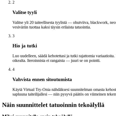
2
Valitse tyyli
Valitse yli 20 taiteellisesta tyylistä — ohutviiva, blackwork, n
vesiväriin tuottaa kaksi täysin erilaista tatuointia.
3
Hio ja tutki
Luo uudelleen, säädä kehotettasi ja tutki rajattomia variaatioit
oikealta. Iteroinnista ei rangaista — juuri se on pointti.
4
Vahvista ennen sitoutumista
Käytä Virtual Try-Onia nähdäksesi suunnitelman omasta kehostasi 
sapluuna taiteilijallesi — niin pysyvä päätös on viimeinen teke
Näin suunnittelet tatuoinnin tekoälyllä