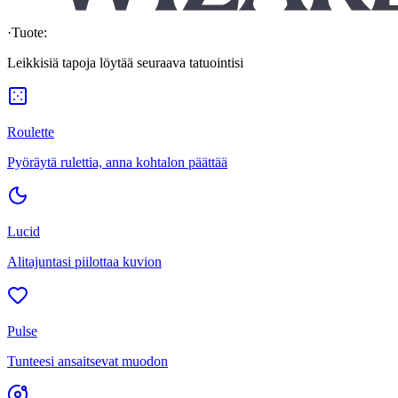
·
Tuote:
Leikkisiä tapoja löytää seuraava tatuointisi
Roulette
Pyöräytä rulettia, anna kohtalon päättää
Lucid
Alitajuntasi piilottaa kuvion
Pulse
Tunteesi ansaitsevat muodon