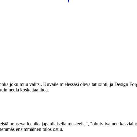
 jonka joku muu valitsi. Kuvaile mielessäsi oleva tatuointi, ja Design Fo
 kuin neula koskettaa ihoa.
keistä nouseva feeniks japanilaisella musteella", "ohutviivainen kasviai
lähemmäs ensimmäinen tulos osuu.