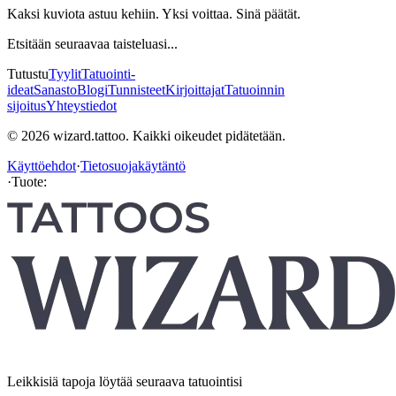
Kaksi kuviota astuu kehiin. Yksi voittaa. Sinä päätät.
Etsitään seuraavaa taisteluasi...
Tutustu
Tyylit
Tatuointi-
ideat
Sanasto
Blogi
Tunnisteet
Kirjoittajat
Tatuoinnin
sijoitus
Yhteystiedot
© 2026 wizard.tattoo. Kaikki oikeudet pidätetään.
Käyttöehdot
·
Tietosuojakäytäntö
·
Tuote:
Leikkisiä tapoja löytää seuraava tatuointisi