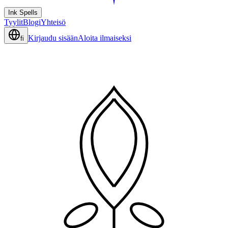
Ink Spells
Tyylit
Blogi
Yhteisö
Kirjaudu sisään
Aloita ilmaiseksi
fi