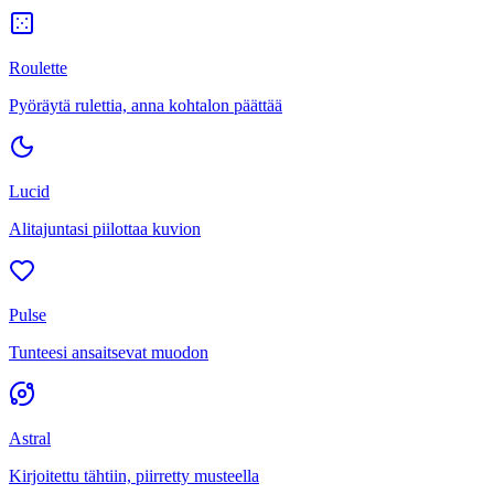
Roulette
Pyöräytä rulettia, anna kohtalon päättää
Lucid
Alitajuntasi piilottaa kuvion
Pulse
Tunteesi ansaitsevat muodon
Astral
Kirjoitettu tähtiin, piirretty musteella