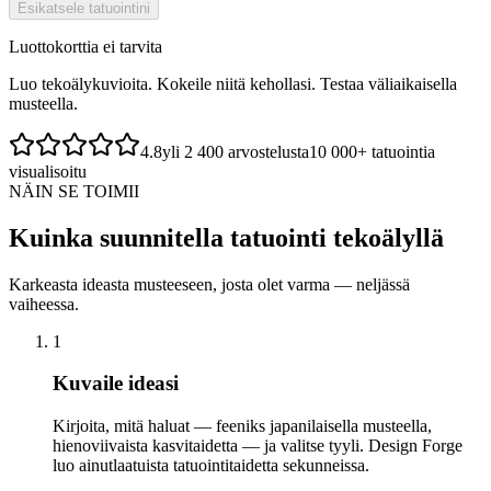
Esikatsele tatuointini
Luottokorttia ei tarvita
Luo tekoälykuvioita. Kokeile niitä kehollasi. Testaa väliaikaisella
musteella.
4.8
yli 2 400 arvostelusta
10 000+ tatuointia
visualisoitu
NÄIN SE TOIMII
Kuinka suunnitella tatuointi tekoälyllä
Karkeasta ideasta musteeseen, josta olet varma — neljässä
vaiheessa.
1
Kuvaile ideasi
Kirjoita, mitä haluat — feeniks japanilaisella musteella,
hienoviivaista kasvitaidetta — ja valitse tyyli. Design Forge
luo ainutlaatuista tatuointitaidetta sekunneissa.