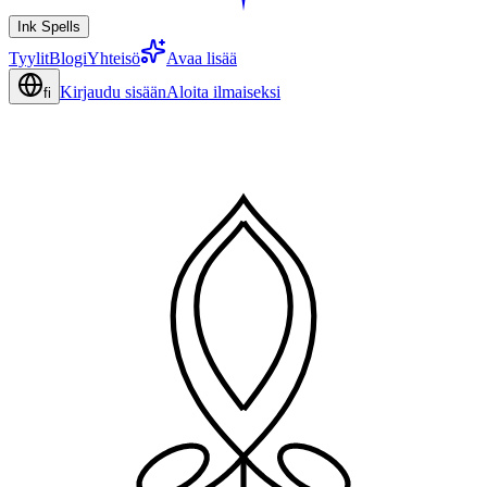
Ink Spells
Tyylit
Blogi
Yhteisö
Avaa lisää
Kirjaudu sisään
Aloita ilmaiseksi
fi