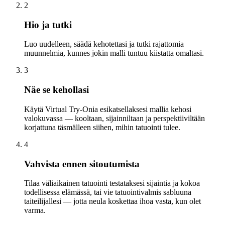
2
Hio ja tutki
Luo uudelleen, säädä kehotettasi ja tutki rajattomia
muunnelmia, kunnes jokin malli tuntuu kiistatta omaltasi.
3
Näe se kehollasi
Käytä Virtual Try-Onia esikatsellaksesi mallia kehosi
valokuvassa — kooltaan, sijainniltaan ja perspektiiviltään
korjattuna täsmälleen siihen, mihin tatuointi tulee.
4
Vahvista ennen sitoutumista
Tilaa väliaikainen tatuointi testataksesi sijaintia ja kokoa
todellisessa elämässä, tai vie tatuointivalmis sabluuna
taiteilijallesi — jotta neula koskettaa ihoa vasta, kun olet
varma.