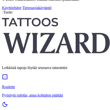
Käyttöehdot
·
Tietosuojakäytäntö
·
Tuote:
Leikkisiä tapoja löytää seuraava tatuointisi
Roulette
Pyöräytä rulettia, anna kohtalon päättää