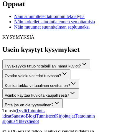
Oppaat
Näin suunnittelet tatuoinnin tekoälyllä
Näin kokeilet tatuointia ennen sen ottamista
Näin muunnat suunnitelman sapluunaksi
KYSYMYKSIÄ
Usein kysytyt kysymykset
Hyväksyykö tatuointitaiteilijani nämä kuviot?
Ovatko valokuvatiedot turvassa?
Kuinka tarkka virtuaalinen sovitus on?
Voinko käyttää kuvioita kaupallisesti?
Entä jos en ole tyytyväinen?
Tutustu
Tyylit
Tatuointi-
ideat
Sanasto
Blogi
Tunnisteet
Kirjoittajat
Tatuoinnin
sijoitus
Yhteystiedot
© 2026 wizard.tattoo. Kaikki oikeudet pidätetään.