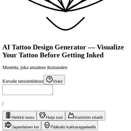
AI Tattoo Design Generator — Visualize
Your Tattoo Before Getting Inked
Mustetta, joka ansaitsee
ikuisuuden
Kuvaile tatuointiideasi
Vinkit
|
Herkkä ruusu
Hurja susi
Vuoriston siluetti
Japanilainen koi
Pääkallo kukkaseppeleellä