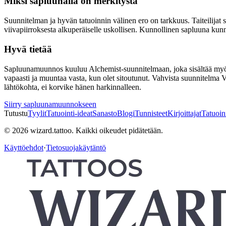
Miksi sapluunalla on merkitystä
Suunnitelman ja hyvän tatuoinnin välinen ero on tarkkuus. Taiteilijat si
viivapiirroksesta alkuperäiselle uskollisen. Kunnollinen sapluuna kunni
Hyvä tietää
Sapluunamuunnos kuuluu Alchemist-suunnitelmaan, joka sisältää myös ka
vapaasti ja muuntaa vasta, kun olet sitoutunut. Vahvista suunnitelma Virt
lähtökohta, ei korvike hänen harkinnalleen.
Siirry sapluunamuunnokseen
Tutustu
Tyylit
Tatuointi-ideat
Sanasto
Blogi
Tunnisteet
Kirjoittajat
Tatuoinn
© 2026 wizard.tattoo. Kaikki oikeudet pidätetään.
Käyttöehdot
·
Tietosuojakäytäntö