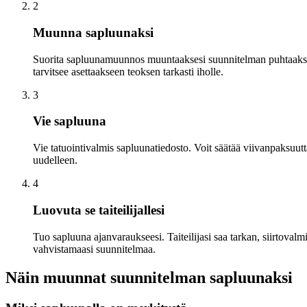
2
Muunna sapluunaksi
Suorita sapluunamuunnos muuntaaksesi suunnitelman puhtaaksi, suu
tarvitsee asettaakseen teoksen tarkasti iholle.
3
Vie sapluuna
Vie tatuointivalmis sapluunatiedosto. Voit säätää viivanpaksuutta 
uudelleen.
4
Luovuta se taiteilijallesi
Tuo sapluuna ajanvaraukseesi. Taiteilijasi saa tarkan, siirtov
vahvistamaasi suunnitelmaa.
Näin muunnat suunnitelman sapluunaksi