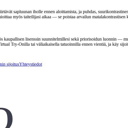
irtävät sapluunan iholle ennen aloittamista, ja puhdas, suurikontrastinen ä
oittaa myös taiteilijasi aikaa — se poistaa arvailun matalakontrastisen 
upallisen lisenssin suunnitelmillesi sekä priorisoidun luonnin — mutta s
ual Try-Onilla tai väliaikaisella tatuoinnilla ennen vientiä, ja käy sijoit
in sijoitus
Yhteystiedot