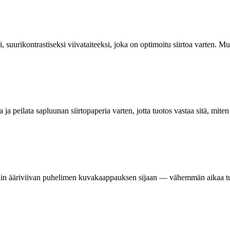
rikontrastiseksi viivataiteeksi, joka on optimoitu siirtoa varten. Muunno
ja peilata sapluunan siirtopaperia varten, jotta tuotos vastaa sitä, miten 
almiin ääriviivan puhelimen kuvakaappauksen sijaan — vähemmän aikaa tu