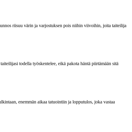
s riisuu värin ja varjostuksen pois niihin viivoihin, joita taiteilija
taiteilijasi todella työskentelee, eikä pakota häntä piirtämään sitä
lkintaan, enemmän aikaa tatuointiin ja lopputulos, joka vastaa