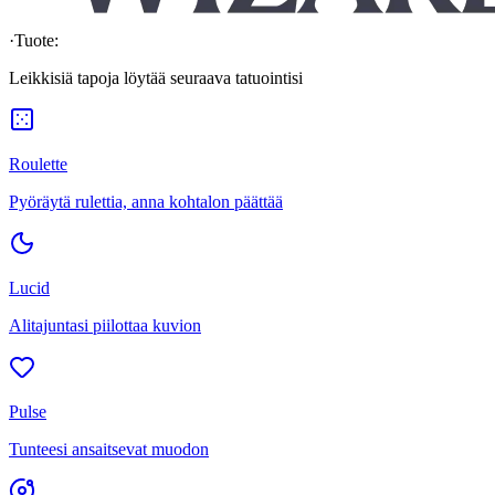
·
Tuote:
Leikkisiä tapoja löytää seuraava tatuointisi
Roulette
Pyöräytä rulettia, anna kohtalon päättää
Lucid
Alitajuntasi piilottaa kuvion
Pulse
Tunteesi ansaitsevat muodon