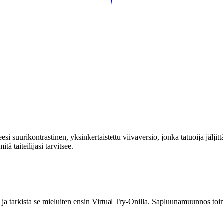
si suurikontrastinen, yksinkertaistettu viivaversio, jonka tatuoija jäljit
tä taiteilijasi tarvitsee.
 ja tarkista se mieluiten ensin Virtual Try-Onilla. Sapluunamuunnos toim