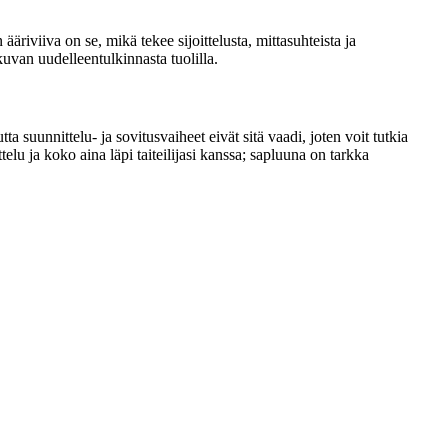
äriviiva on se, mikä tekee sijoittelusta, mittasuhteista ja
kuvan uudelleentulkinnasta tuolilla.
uunnittelu- ja sovitusvaiheet eivät sitä vaadi, joten voit tutkia
telu ja koko aina läpi taiteilijasi kanssa; sapluuna on tarkka