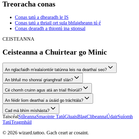
Treoracha conas
Conas tatú a dhearadh le IS
Conas tatú a thriail ort sula bhfaigheann tú é
Conas dearadh a thiontú ina stionsal
CEISTEANNA
Ceisteanna a Chuirtear go Minic
An nglacfaidh m'ealaíontóir tatúnna leis na dearthaí seo?
An bhfuil mo shonraí grianghraif slán?
Cé chomh cruinn agus atá an triail fhíorúil?
An féidir liom dearthaí a úsáid go tráchtála?
Cad má bhím míshásta?
Taiscéal
Stíleanna
Smaointe Tatú
Gluais
Blag
Clibeanna
Údair
Suíomh
Tatú
Teagmháil
© 2026 wizard.tattoo. Gach ceart ar cosaint.