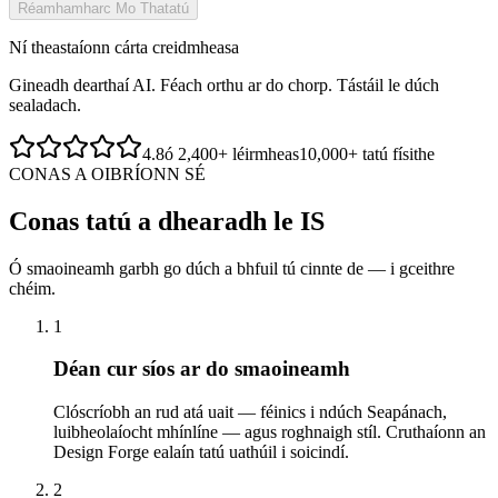
Réamhamharc Mo Thatatú
Ní theastaíonn cárta creidmheasa
Gineadh dearthaí AI. Féach orthu ar do chorp. Tástáil le dúch
sealadach.
4.8
ó 2,400+ léirmheas
10,000+ tatú físithe
CONAS A OIBRÍONN SÉ
Conas tatú a dhearadh le IS
Ó smaoineamh garbh go dúch a bhfuil tú cinnte de — i gceithre
chéim.
1
Déan cur síos ar do smaoineamh
Clóscríobh an rud atá uait — féinics i ndúch Seapánach,
luibheolaíocht mhínlíne — agus roghnaigh stíl. Cruthaíonn an
Design Forge ealaín tatú uathúil i soicindí.
2