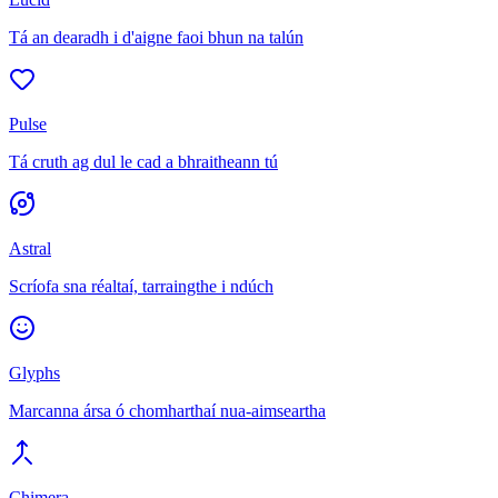
Tá an dearadh i d'aigne faoi bhun na talún
Pulse
Tá cruth ag dul le cad a bhraitheann tú
Astral
Scríofa sna réaltaí, tarraingthe i ndúch
Glyphs
Marcanna ársa ó chomharthaí nua-aimseartha
Chimera