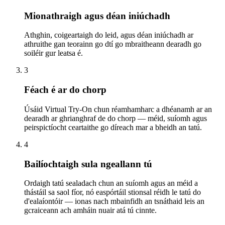
Mionathraigh agus déan iniúchadh
Athghin, coigeartaigh do leid, agus déan iniúchadh ar
athruithe gan teorainn go dtí go mbraitheann dearadh go
soiléir gur leatsa é.
3
Féach é ar do chorp
Úsáid Virtual Try-On chun réamhamharc a dhéanamh ar an
dearadh ar ghrianghraf de do chorp — méid, suíomh agus
peirspictíocht ceartaithe go díreach mar a bheidh an tatú.
4
Bailíochtaigh sula ngeallann tú
Ordaigh tatú sealadach chun an suíomh agus an méid a
thástáil sa saol fíor, nó easpórtáil stionsal réidh le tatú do
d'ealaíontóir — ionas nach mbainfidh an tsnáthaid leis an
gcraiceann ach amháin nuair atá tú cinnte.