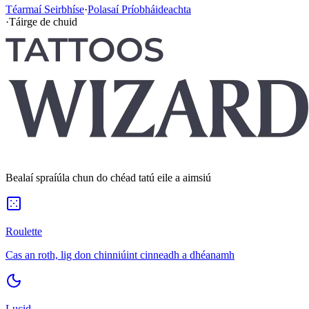
Téarmaí Seirbhíse
·
Polasaí Príobháideachta
·
Táirge de chuid
Bealaí spraíúla chun do chéad tatú eile a aimsiú
Roulette
Cas an roth, lig don chinniúint cinneadh a dhéanamh
Lucid