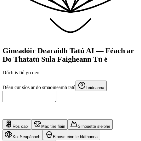
Gineadóir Dearaidh Tatú AI — Féach ar
Do Thatatú Sula Faigheann Tú é
Dúch is fiú
go deo
Déan cur síos ar do smaoineamh tatú
Leideanna
|
Rós caol
Mac tíre fiáin
Silhouette sléibhe
Koi Seapánach
Blaosc cinn le bláthanna