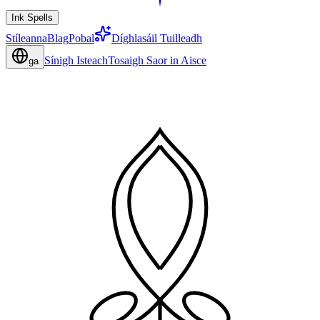
Ink Spells
Stíleanna
Blag
Pobal
Díghlasáil Tuilleadh
Sínigh Isteach
Tosaigh Saor in Aisce
ga