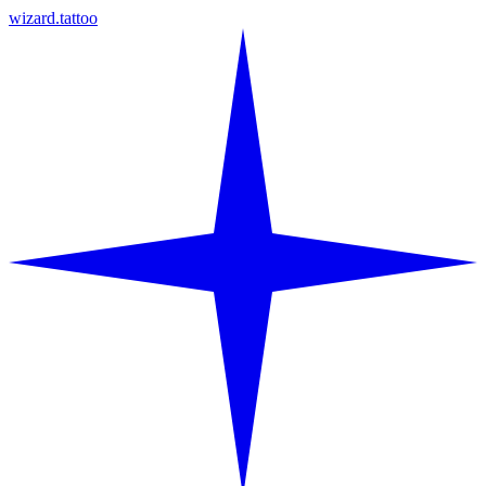
wizard.tattoo