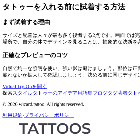
タトゥーを入れる前に試着する方法
まず試着する理由
サイズと配置は人々が最も多く後悔する2点です。画面では
場所で、自分の体でデザインを見ることは、抽象的な決断を
正確なプレビューのコツ
自然で均一な照明を使い、強い影は避けましょう。部位は正
崩れないか拡大して確認しましょう。決める前に同じデザイ
Virtual Try-Onを開く
探索
スタイル
タトゥーのアイデア
用語集
ブログ
タグ
著者
タト
© 2026 wizard.tattoo. All rights reserved.
利用規約
·
プライバシーポリシー