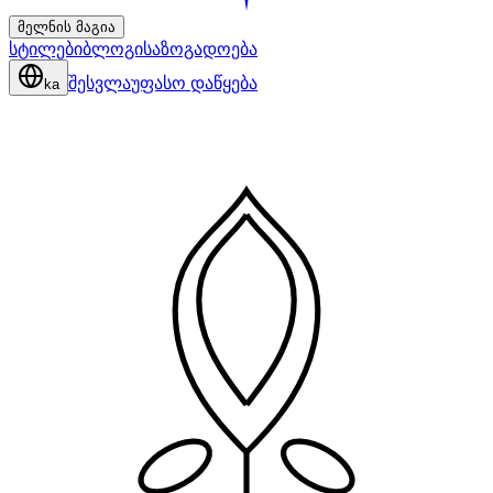
მელნის მაგია
სტილები
ბლოგი
საზოგადოება
შესვლა
უფასო დაწყება
ka