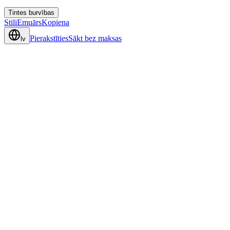
Tintes burvības
Stili
Emuārs
Kopiena
Pierakstīties
Sākt bez maksas
lv