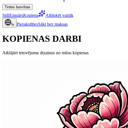
Tintes burvības
Stili
Emuārs
Kopiena
Atbloķēt vairāk
Pierakstīties
Sākt bez maksas
lv
KOPIENAS DARBI
Atklājiet tetovējumu dizainus no mūsu kopienas