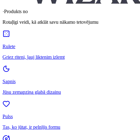
·
Produkts no
Rotaļīgi veidi, kā atklāt savu nākamo tetovējumu
Rulete
Griez riteni, ļauj liktenim izlemt
Sapnis
Jūsu zemapziņa glabā dizainu
Pulss
Tas, ko jūtat, ir pelnījis formu