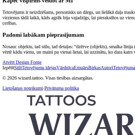
Kāpēc vispirms veidot ar MI
Tetovējums ir neizdzēšams, personisks un dārgs, un lielākā daļa trauks
virzienus tādā laikā, kāds agrāk bija vajadzīgs, lai pierakstītos uz vien
cerības.
Padomi labākam pieprasījumam
Nosauc objektu, tad stilu, tad detaļas: “dzērve (objekts), smalka līnija 
vērtē kādu vienu, un maini pa vienai lietai, lai uzzinātu, ko dara katrs
Atvērt Design Forge
Izpētīt
Stili
Tetovējumu idejas
Vārdnīca
Emuārs
Birkas
Autori
Tetovējuma
© 2026 wizard.tattoo. Visas tiesības aizsargātas.
Lietošanas noteikumi
·
Privātuma politika