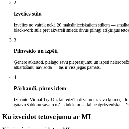
2
Izvēlies stilu
Izvēlies no vairāk nekā 20 mākslinieciskajiem stiliem — smalkas l
blackwork stilā pret akvareli sniedz divus pilnīgi atšķirīgus tet
3
Pilnveido un izpēti
Ģenerē atkārtoti, pielāgo savu pieprasījumu un izpēti neierobežot
atkārtošanu nav soda — tas ir viss jēgas pamats.
4
Pārbaudi, pirms izlem
Izmanto Virtual Try-On, lai redzētu dizainu uz sava ķermeņa fot
gatavu šablonu savam māksliniekam — lai neatgriezeniskais lē
Kā izveidot tetovējumu ar MI