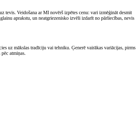
 uz tevis. Veidošana ar MI novērš izpētes cenu: vari izmēģināt desmit
iglainu aprakstu, un neatgriezenisko izvēli izdarīt no pārliecības, nevis
aucies uz mākslas tradīciju vai tehniku. Ģenerē vairākas variācijas, pirms
s pēc atmiņas.