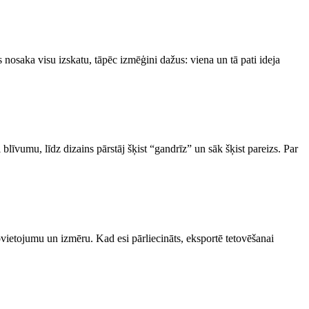
s nosaka visu izskatu, tāpēc izmēģini dažus: viena un tā pati ideja
blīvumu, līdz dizains pārstāj šķist “gandrīz” un sāk šķist pareizs. Par
ovietojumu un izmēru. Kad esi pārliecināts, eksportē tetovēšanai