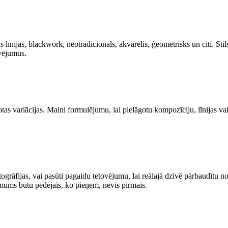
īnijas, blackwork, neotradicionāls, akvarelis, ģeometrisks un citi. Stil
ovējumus.
as variācijas. Maini formulējumu, lai pielāgotu kompozīciju, līnijas vai 
ogrāfijas, vai pasūti pagaidu tetovējumu, lai reālajā dzīvē pārbaudītu n
mums būtu pēdējais, ko pieņem, nevis pirmais.