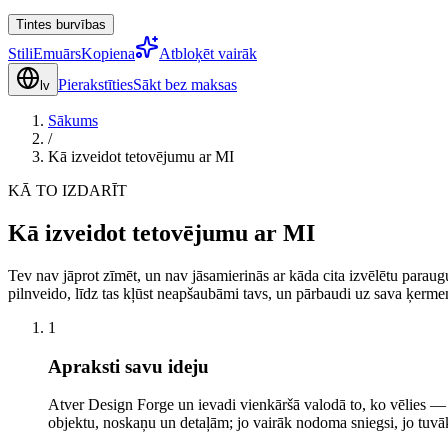
Tintes burvības
Stili
Emuārs
Kopiena
Atbloķēt vairāk
Pierakstīties
Sākt bez maksas
lv
Sākums
/
Kā izveidot tetovējumu ar MI
KĀ TO IZDARĪT
Kā izveidot tetovējumu ar MI
Tev nav jāprot zīmēt, un nav jāsamierinās ar kāda cita izvēlētu parau
pilnveido, līdz tas kļūst neapšaubāmi tavs, un pārbaudi uz sava ķermeņ
1
Apraksti savu ideju
Atver Design Forge un ievadi vienkāršā valodā to, ko vēlies — “
objektu, noskaņu un detaļām; jo vairāk nodoma sniegsi, jo tuvāk