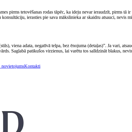
mes pirms tetovēšanas rodas tāpēc, ka ideju nevar ieraudzīt, pirms tā ir
u konsultāciju, ierasties pie sava mākslinieka ar skaidru atsauci, nevis m
(stils), viena adata, negatīvā telpa, bez ēnojuma (detaļas)”. Ja vari, ats
 vārds. Saglabā patikušos virzienus, lai varētu tos salīdzināt blakus, nevi
 novietojums
Kontakti