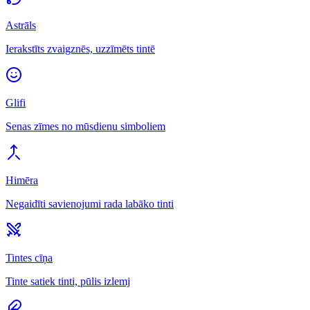
Astrāls
Ierakstīts zvaigznēs, uzzīmēts tintē
Glifi
Senas zīmes no mūsdienu simboliem
Himēra
Negaidīti savienojumi rada labāko tinti
Tintes cīņa
Tinte satiek tinti, pūlis izlemj