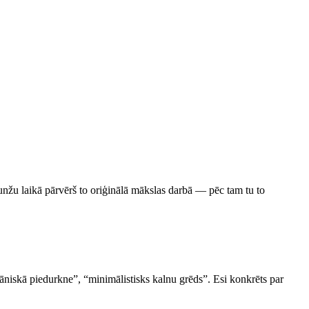
unžu laikā pārvērš to oriģinālā mākslas darbā — pēc tam tu to
tāniskā piedurkne”, “minimālistisks kalnu grēds”. Esi konkrēts par