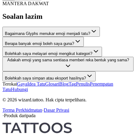
MANTERA DAKWAT
Soalan lazim
Bagaimana Glyphs menukar emoji menjadi tatu?
Berapa banyak emoji boleh saya guna?
Bolehkah saya melayari emoji mengikut kategori?
Adakah emoji yang sama sentiasa memberi reka bentuk yang sama?
Bolehkah saya simpan atau eksport hasilnya?
Terokai
Gaya
Idea Tatu
Glosari
Blog
Tag
Penulis
Penempatan
Tatu
Hubungi
© 2026 wizard.tattoo. Hak cipta terpelihara.
Terma Perkhidmatan
·
Dasar Privasi
·
Produk daripada