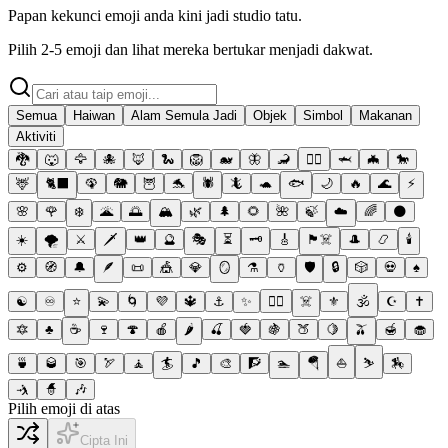
Papan kekunci emoji anda kini jadi studio tatu.
Pilih 2-5 emoji dan lihat mereka bertukar menjadi dakwat.
Semua
Haiwan
Alam Semula Jadi
Objek
Simbol
Makanan
Aktiviti
🐉
🐺
🦅
🐙
🦊
🐍
🦁
🐋
🦋
🦂
🐦‍🔥
🦈
🦇
🐎
🦌
🐈‍⬛
🦚
🐘
🦉
🐬
🕷️
🦎
🐢
🐟
🌙
🔥
🌊
⚡
🌸
🌹
❄️
🌋
🌅
🏔️
🌿
🌲
🌻
🌺
🍃
☁️
🌈
🌑
☀️
🌪️
⚔️
🗡️
👑
🔮
🎭
⏳
🗝️
🎸
🏴‍☠️
🎩
📿
🕯️
⚙️
🧭
🔔
🪶
📜
🎪
💎
🪞
⚗️
🏺
🛡️
🔒
🎲
💀
♠️
☯️
♾️
⭐
💫
🌀
💜
🔱
⚓
✨
❤️‍🔥
☠️
⚜️
🕉️
☪️
✝️
🔯
♣️
☕
🍷
🍄
🍎
🌶️
🍒
🍓
🍇
🍑
🍋
🫒
🍯
🧁
🍵
🥃
🎯
🏹
🧘
🏄
🎵
🎨
🧗
🏊
🪂
⛵
⛷️
🏇
🤺
🧙
🎶
Pilih emoji di atas
Cipta Ini