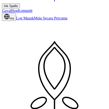
Ink Spells
Gaya
Blog
Komuniti
Log Masuk
Mula Secara Percuma
ms