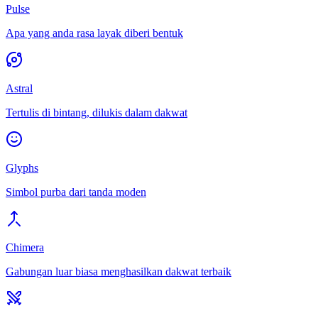
Pulse
Apa yang anda rasa layak diberi bentuk
Astral
Tertulis di bintang, dilukis dalam dakwat
Glyphs
Simbol purba dari tanda moden
Chimera
Gabungan luar biasa menghasilkan dakwat terbaik