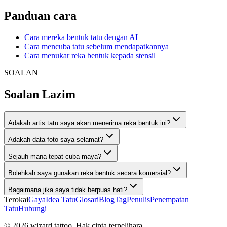
Panduan cara
Cara mereka bentuk tatu dengan AI
Cara mencuba tatu sebelum mendapatkannya
Cara menukar reka bentuk kepada stensil
SOALAN
Soalan Lazim
Adakah artis tatu saya akan menerima reka bentuk ini?
Adakah data foto saya selamat?
Sejauh mana tepat cuba maya?
Bolehkah saya gunakan reka bentuk secara komersial?
Bagaimana jika saya tidak berpuas hati?
Terokai
Gaya
Idea Tatu
Glosari
Blog
Tag
Penulis
Penempatan
Tatu
Hubungi
© 2026 wizard.tattoo. Hak cipta terpelihara.