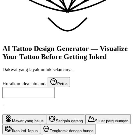
AI Tattoo Design Generator — Visualize
Your Tattoo Before Getting Inked
Dakwat yang layak untuk
selamanya
Huraikan idea tatu anda
Petua
|
Mawar yang halus
Serigala garang
Siluet pergunungan
Ikan koi Jepun
Tengkorak dengan bunga