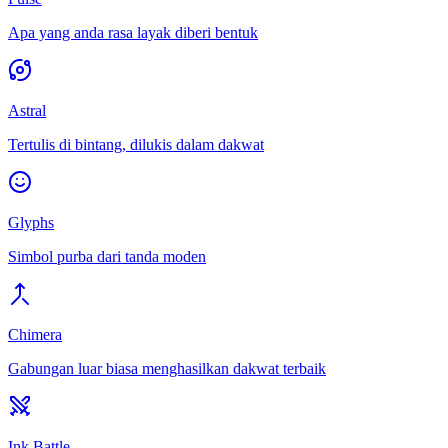
Apa yang anda rasa layak diberi bentuk
Astral
Tertulis di bintang, dilukis dalam dakwat
Glyphs
Simbol purba dari tanda moden
Chimera
Gabungan luar biasa menghasilkan dakwat terbaik
Ink Battle