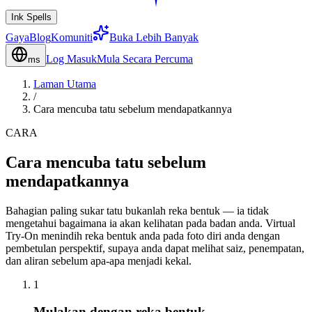
Ink Spells
Gaya
Blog
Komuniti
Buka Lebih Banyak
Log Masuk
Mula Secara Percuma
ms
Laman Utama
/
Cara mencuba tatu sebelum mendapatkannya
CARA
Cara mencuba tatu sebelum
mendapatkannya
Bahagian paling sukar tatu bukanlah reka bentuk — ia tidak
mengetahui bagaimana ia akan kelihatan pada badan anda. Virtual
Try-On menindih reka bentuk anda pada foto diri anda dengan
pembetulan perspektif, supaya anda dapat melihat saiz, penempatan,
dan aliran sebelum apa-apa menjadi kekal.
1
Mulakan dengan reka bentuk