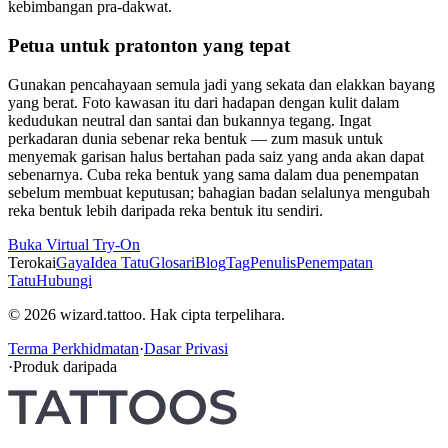
kebimbangan pra-dakwat.
Petua untuk pratonton yang tepat
Gunakan pencahayaan semula jadi yang sekata dan elakkan bayang
yang berat. Foto kawasan itu dari hadapan dengan kulit dalam
kedudukan neutral dan santai dan bukannya tegang. Ingat
perkadaran dunia sebenar reka bentuk — zum masuk untuk
menyemak garisan halus bertahan pada saiz yang anda akan dapat
sebenarnya. Cuba reka bentuk yang sama dalam dua penempatan
sebelum membuat keputusan; bahagian badan selalunya mengubah
reka bentuk lebih daripada reka bentuk itu sendiri.
Buka Virtual Try-On
Terokai
Gaya
Idea Tatu
Glosari
Blog
Tag
Penulis
Penempatan
Tatu
Hubungi
© 2026 wizard.tattoo. Hak cipta terpelihara.
Terma Perkhidmatan
·
Dasar Privasi
·
Produk daripada