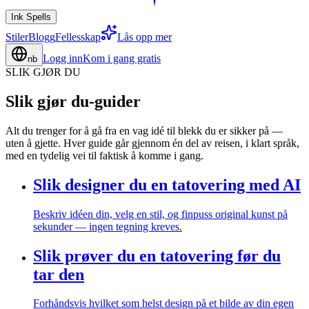
Ink Spells
Stiler
Blogg
Fellesskap
Lås opp mer
Logg inn
Kom i gang gratis
nb
SLIK GJØR DU
Slik gjør du-guider
Alt du trenger for å gå fra en vag idé til blekk du er sikker på —
uten å gjette. Hver guide går gjennom én del av reisen, i klart språk,
med en tydelig vei til faktisk å komme i gang.
Slik designer du en tatovering med AI
Beskriv idéen din, velg en stil, og finpuss original kunst på
sekunder — ingen tegning kreves.
Slik prøver du en tatovering før du
tar den
Forhåndsvis hvilket som helst design på et bilde av din egen