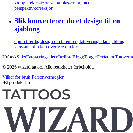
kropp, i ekte størrelse og plassering, med
perspektivkorreksjon.
Slik konverterer du et design til en
sjablong
Gjør et ferdig design om til en ren, tatoveringsklar sjablong
tatovøren din kan overføre direkte.
Utforsk
Stiler
Tatoveringsideer
Ordliste
Blogg
Tagger
Forfattere
Tatoverin
© 2026 wizard.tattoo. Alle rettigheter forbeholdt.
Vilkår for bruk
·
Personvernregler
·
Et produkt fra