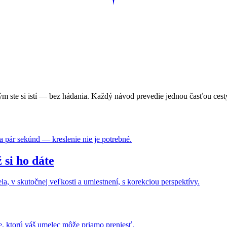
ým ste si istí — bez hádania. Každý návod prevedie jednou časťou cest
za pár sekúnd — kreslenie nie je potrebné.
 si ho dáte
la, v skutočnej veľkosti a umiestnení, s korekciou perspektívy.
e, ktorú váš umelec môže priamo preniesť.