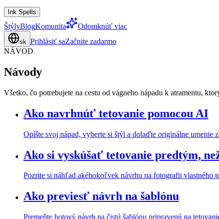
Ink Spells
Štýly
Blog
Komunita
Odomknúť viac
Prihlásiť sa
Začnite zadarmo
sk
NÁVOD
Návody
Všetko, čo potrebujete na cestu od vágneho nápadu k atramentu, ktor
Ako navrhnúť tetovanie pomocou AI
Opíšte svoj nápad, vyberte si štýl a dolaďte originálne umenie 
Ako si vyskúšať tetovanie predtým, než
Pozrite si náhľad akéhokoľvek návrhu na fotografii vlastného te
Ako previesť návrh na šablónu
Premeňte hotový návrh na čistú šablónu pripravenú na tetovani