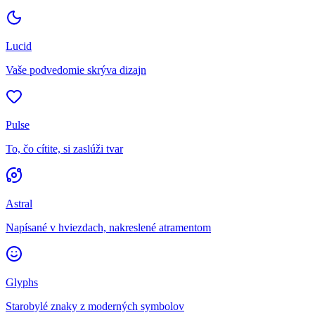
Lucid
Vaše podvedomie skrýva dizajn
Pulse
To, čo cítite, si zaslúži tvar
Astral
Napísané v hviezdach, nakreslené atramentom
Glyphs
Starobylé znaky z moderných symbolov