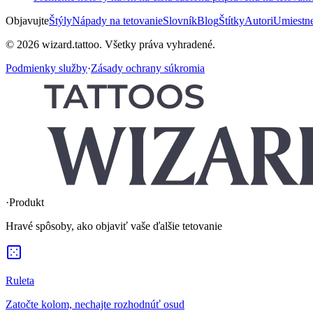
Objavujte
Štýly
Nápady na tetovanie
Slovník
Blog
Štítky
Autori
Umiestne
© 2026 wizard.tattoo. Všetky práva vyhradené.
Podmienky služby
·
Zásady ochrany súkromia
·
Produkt
Hravé spôsoby, ako objaviť vaše ďalšie tetovanie
Ruleta
Zatočte kolom, nechajte rozhodnúť osud