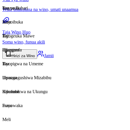
Taa ya Bahari
Inayooza
Wino unakutana na wino, umati unaamua
Kisu
Inayoibuka
Taja Wino Huo
Taji
Iliyogeuka Mawe
Soma wino, funua akili
Ufunguo
Iliyoganda
Jamii
Hirizi za Wino
Taa
Iliyopigwa na Umeme
Upanga
Iliyozungushiwa Mizabibu
Kikombe
Iliyofunikwa na Ukungu
Fuvu
Inayowaka
Meli