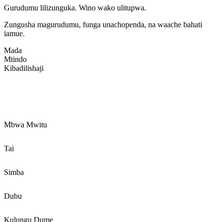
Gurudumu lilizunguka. Wino wako ulitupwa.
Zungusha magurudumu, funga unachopenda, na waache bahati
iamue.
Mada
Mtindo
Kibadilishaji
Mbwa Mwitu
Tai
Simba
Dubu
Kulungu Dume