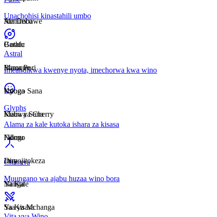
Unachohisi kinastahili umbo
Matumbawe
Art Deco
Barafu
Gothic
Astral
Maua Pori
Baroque
Imeandikwa kwenye nyota, imechorwa kwa wino
Uyoga
Ndogo Sana
Glyphs
Maua ya Cherry
Kubwa Sana
Alama za kale kutoka ishara za kisasa
Filimu
Ndogo
Dira
Inayojitokeza
Chimera
Muungano wa ajabu huzaa wino bora
Nanga
Ya Kale
Saa ya Mchanga
Ya Kisasa
Vita vya Wino