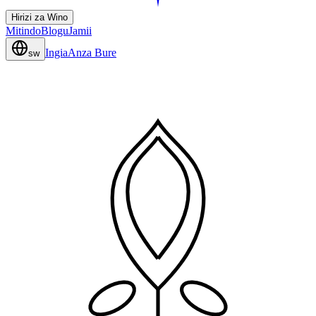
Hirizi za Wino
Mitindo
Blogu
Jamii
Ingia
Anza Bure
sw