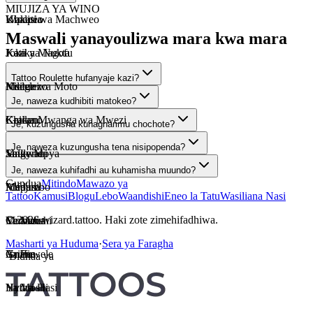
MIUJIZA YA WINO
Kipepeo
Uhalisia
Wakati wa Machweo
Maswali yanayoulizwa mara kwa mara
Joka
Kazi ya Nukta
Katika Magofu
Tattoo Roulette hufanyaje kazi?
Ndege wa Moto
Kielelezo
Msituni
Je, naweza kudhibiti matokeo?
Kraken
Chicano
Katika Mwanga wa Mwezi
Je, kuzungusha kunagharimu chochote?
Je, naweza kuzungusha tena nisipopenda?
Valkyrie
Shule Mpya
Jangwani
Je, naweza kuhifadhi au kuhamisha muundo?
Gundua
Mitindo
Mawazo ya
Medusa
Mapambo
Alfajiri
Tattoo
Kamusi
Blogu
Lebo
Waandishi
Eneo la Tatu
Wasiliana Nasi
© 2026 wizard.tattoo. Haki zote zimehifadhiwa.
Cerberus
Maandishi
Ya Maua
Masharti ya Huduma
·
Sera ya Faragha
Griffin
Anime
Ya Fuwele
·
Bidhaa ya
Hydra
Nafasi Hasi
Ya Moshi