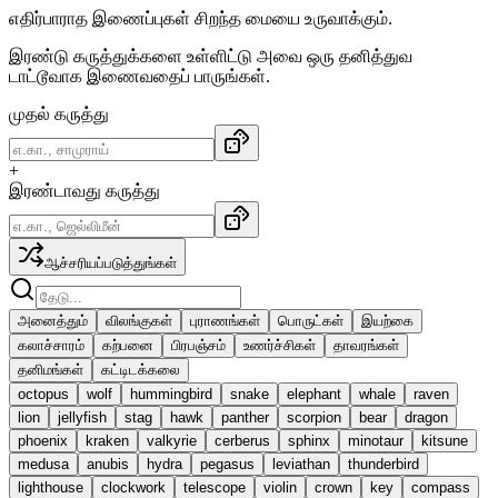
எதிர்பாராத இணைப்புகள் சிறந்த மையை உருவாக்கும்.
இரண்டு கருத்துக்களை உள்ளிட்டு அவை ஒரு தனித்துவ
டாட்டூவாக இணைவதைப் பாருங்கள்.
முதல் கருத்து
+
இரண்டாவது கருத்து
ஆச்சரியப்படுத்துங்கள்
அனைத்தும்
விலங்குகள்
புராணங்கள்
பொருட்கள்
இயற்கை
கலாச்சாரம்
கற்பனை
பிரபஞ்சம்
உணர்ச்சிகள்
தாவரங்கள்
தனிமங்கள்
கட்டிடக்கலை
octopus
wolf
hummingbird
snake
elephant
whale
raven
lion
jellyfish
stag
hawk
panther
scorpion
bear
dragon
phoenix
kraken
valkyrie
cerberus
sphinx
minotaur
kitsune
medusa
anubis
hydra
pegasus
leviathan
thunderbird
lighthouse
clockwork
telescope
violin
crown
key
compass