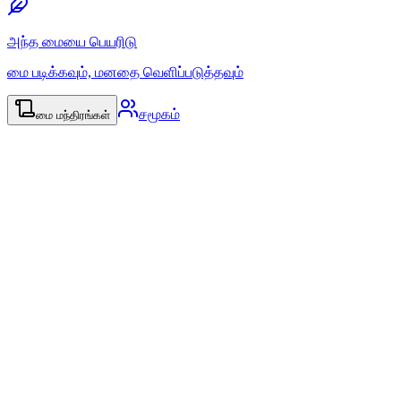
அந்த மையை பெயரிடு
மை படிக்கவும், மனதை வெளிப்படுத்தவும்
சமூகம்
மை மந்திரங்கள்