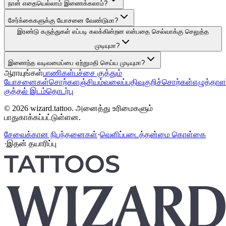
நான் எதையெல்லாம் இணைக்கலாம்?
சேர்க்கைகளுக்கு யோசனை வேண்டுமா?
இரண்டு கருத்துகள் எப்படி கலக்கின்றன என்பதை செல்வாக்கு செலுத்த
முடியுமா?
இணைந்த வடிவமைப்பை ஏற்றுமதி செய்ய முடியுமா?
ஆராயுங்கள்
பாணிகள்
பச்சை குத்தும்
யோசனைகள்
சொற்களஞ்சியம்
வலைப்பதிவு
குறிச்சொற்கள்
எழுத்தாள
குத்தல் இடம்
தொடர்பு
© 2026 wizard.tattoo. அனைத்து உரிமைகளும்
பாதுகாக்கப்பட்டுள்ளன.
சேவைக்கான நிபந்தனைகள்
·
வெளிப்படைத்தன்மை கொள்கை
·
இதன் தயாரிப்பு