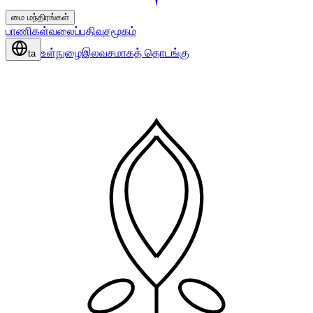
மை மந்திரங்கள்
பாணிகள்
வலைப்பதிவு
சமூகம்
உள்நுழை
இலவசமாகத் தொடங்கு
ta