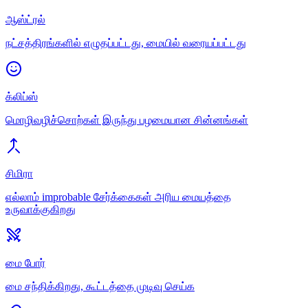
ஆஸ்ட்ரல்
நட்சத்திரங்களில் எழுதப்பட்டது, மையில் வரையப்பட்டது
க்லிப்ஸ்
மொழிவழிச்சொற்கள் இருந்து பழமையான சின்னங்கள்
சிமிரா
எல்லாம் improbable சேர்க்கைகள் அரிய மையத்தை
உருவாக்குகிறது
மை போர்
மை சந்திக்கிறது, கூட்டத்தை முடிவு செய்க