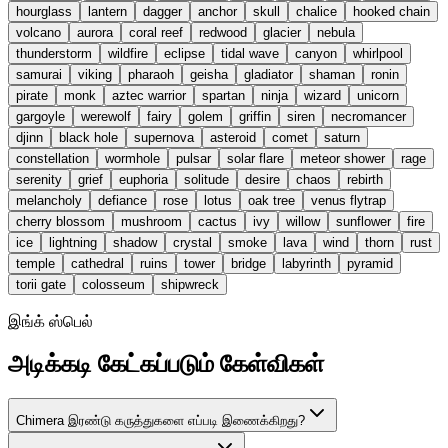
hourglass
lantern
dagger
anchor
skull
chalice
hooked chain
volcano
aurora
coral reef
redwood
glacier
nebula
thunderstorm
wildfire
eclipse
tidal wave
canyon
whirlpool
samurai
viking
pharaoh
geisha
gladiator
shaman
ronin
pirate
monk
aztec warrior
spartan
ninja
wizard
unicorn
gargoyle
werewolf
fairy
golem
griffin
siren
necromancer
djinn
black hole
supernova
asteroid
comet
saturn
constellation
wormhole
pulsar
solar flare
meteor shower
rage
serenity
grief
euphoria
solitude
desire
chaos
rebirth
melancholy
defiance
rose
lotus
oak tree
venus flytrap
cherry blossom
mushroom
cactus
ivy
willow
sunflower
fire
ice
lightning
shadow
crystal
smoke
lava
wind
thorn
rust
temple
cathedral
ruins
tower
bridge
labyrinth
pyramid
torii gate
colosseum
shipwreck
இங்க் ஸ்பெல்
அடிக்கடி கேட்கப்படும் கேள்விகள்
Chimera இரண்டு கருத்துகளை எப்படி இணைக்கிறது?