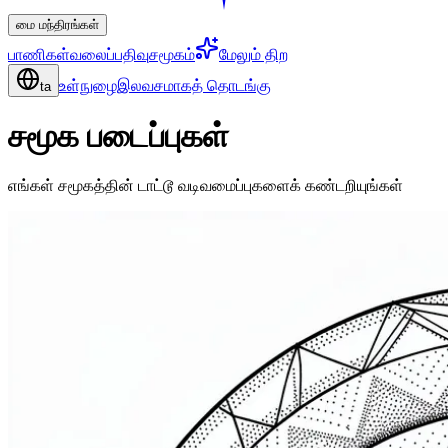
மை மந்திரங்கள்
பாணிகள்
வலைப்பதிவு
சமூகம்
மேலும் திற
உள்நுழை
இலவசமாகத் தொடங்கு
ta
சமூக படைப்புகள்
எங்கள் சமூகத்தின் டாட்டூ வடிவமைப்புகளைக் கண்டறியுங்கள்