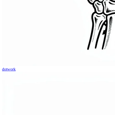
dotwork