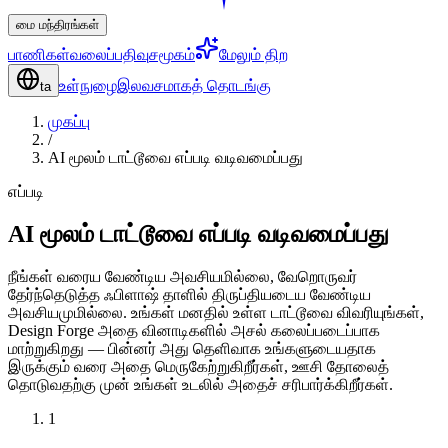
மை மந்திரங்கள்
பாணிகள்
வலைப்பதிவு
சமூகம்
மேலும் திற
உள்நுழை
இலவசமாகத் தொடங்கு
ta
முகப்பு
/
AI மூலம் டாட்டூவை எப்படி வடிவமைப்பது
எப்படி
AI மூலம் டாட்டூவை எப்படி வடிவமைப்பது
நீங்கள் வரைய வேண்டிய அவசியமில்லை, வேறொருவர்
தேர்ந்தெடுத்த ஃபிளாஷ் தாளில் திருப்தியடைய வேண்டிய
அவசியமுமில்லை. உங்கள் மனதில் உள்ள டாட்டூவை விவரியுங்கள்,
Design Forge அதை வினாடிகளில் அசல் கலைப்படைப்பாக
மாற்றுகிறது — பின்னர் அது தெளிவாக உங்களுடையதாக
இருக்கும் வரை அதை மெருகேற்றுகிறீர்கள், ஊசி தோலைத்
தொடுவதற்கு முன் உங்கள் உடலில் அதைச் சரிபார்க்கிறீர்கள்.
1