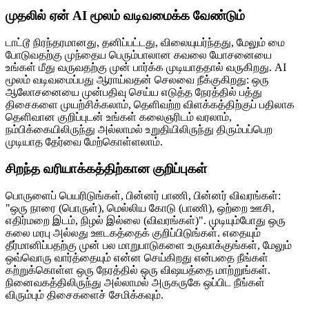
முதலில் ஏன் AI மூலம் வடிவமைக்க வேண்டும்
டாட்டூ நிரந்தரமானது, தனிப்பட்டது, விலையுயர்ந்தது, மேலும் மை
போடுவதற்கு முந்தைய பெரும்பாலான கவலை யோசனையை
உங்கள் மீது வருவதற்கு முன் பார்க்க முடியாததால் வருகிறது. AI
மூலம் வடிவமைப்பது ஆராய்வதன் செலவை நீக்குகிறது: ஒரு
ஆலோசனையை முன்பதிவு செய்ய எடுத்த நேரத்தில் பத்து
திசைகளை முயற்சிக்கலாம், தெளிவற்ற விளக்கத்திற்குப் பதிலாக
தெளிவான குறிப்புடன் உங்கள் கலைஞரிடம் வரலாம்,
நம்பிக்கையிலிருந்து அல்லாமல் உறுதியிலிருந்து திரும்பப்பெற
முடியாத தேர்வை மேற்கொள்ளலாம்.
சிறந்த வரியாக்கத்திற்கான குறிப்புகள்
பொருளைப் பெயரிடுங்கள், பின்னர் பாணி, பின்னர் விவரங்கள்:
"ஒரு நாரை (பொருள்), மெல்லிய கோடு (பாணி), ஒற்றை ஊசி,
எதிர்மறை இடம், நிழல் இல்லை (விவரங்கள்)". முடியும்போது ஒரு
கலை மரபு அல்லது ஊடகத்தைக் குறிப்பிடுங்கள். எதையும்
தீர்மானிப்பதற்கு முன் பல மாறுபாடுகளை உருவாக்குங்கள், மேலும்
ஒவ்வொரு வார்த்தையும் என்ன செய்கிறது என்பதை நீங்கள்
கற்றுக்கொள்ள ஒரு நேரத்தில் ஒரு விஷயத்தை மாற்றுங்கள்.
நினைவகத்திலிருந்து அல்லாமல் அருகருகே ஒப்பிட நீங்கள்
விரும்பும் திசைகளைச் சேமிக்கவும்.