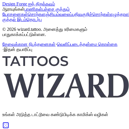
Design Forge ஐத் திறக்கவும்
ஆராயுங்கள்
பாணிகள்
பச்சை குத்தும்
யோசனைகள்
சொற்களஞ்சியம்
வலைப்பதிவு
குறிச்சொற்கள்
எழுத்தாள
குத்தல் இடம்
தொடர்பு
© 2026 wizard.tattoo. அனைத்து உரிமைகளும்
பாதுகாக்கப்பட்டுள்ளன.
சேவைக்கான நிபந்தனைகள்
·
வெளிப்படைத்தன்மை கொள்கை
·
இதன் தயாரிப்பு
உங்கள் அடுத்த டாட்டூவை கண்டுபிடிக்க காமிக்ஸ் வழிகள்