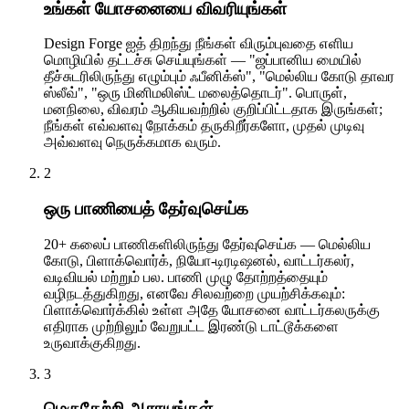
உங்கள் யோசனையை விவரியுங்கள்
Design Forge ஐத் திறந்து நீங்கள் விரும்புவதை எளிய
மொழியில் தட்டச்சு செய்யுங்கள் — "ஜப்பானிய மையில்
தீச்சுடரிலிருந்து எழும்பும் ஃபீனிக்ஸ்", "மெல்லிய கோடு தாவர
ஸ்லீவ்", "ஒரு மினிமலிஸ்ட் மலைத்தொடர்". பொருள்,
மனநிலை, விவரம் ஆகியவற்றில் குறிப்பிட்டதாக இருங்கள்;
நீங்கள் எவ்வளவு நோக்கம் தருகிறீர்களோ, முதல் முடிவு
அவ்வளவு நெருக்கமாக வரும்.
2
ஒரு பாணியைத் தேர்வுசெய்க
20+ கலைப் பாணிகளிலிருந்து தேர்வுசெய்க — மெல்லிய
கோடு, பிளாக்வொர்க், நியோ-டிரடிஷனல், வாட்டர்கலர்,
வடிவியல் மற்றும் பல. பாணி முழு தோற்றத்தையும்
வழிநடத்துகிறது, எனவே சிலவற்றை முயற்சிக்கவும்:
பிளாக்வொர்க்கில் உள்ள அதே யோசனை வாட்டர்கலருக்கு
எதிராக முற்றிலும் வேறுபட்ட இரண்டு டாட்டூக்களை
உருவாக்குகிறது.
3
மெருகேற்றி ஆராயுங்கள்