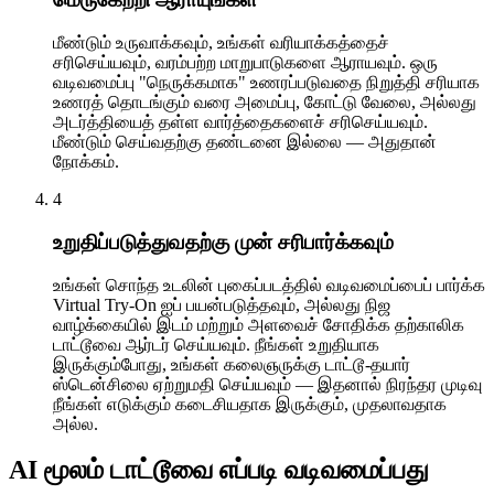
மீண்டும் உருவாக்கவும், உங்கள் வரியாக்கத்தைச்
சரிசெய்யவும், வரம்பற்ற மாறுபாடுகளை ஆராயவும். ஒரு
வடிவமைப்பு "நெருக்கமாக" உணரப்படுவதை நிறுத்தி சரியாக
உணரத் தொடங்கும் வரை அமைப்பு, கோட்டு வேலை, அல்லது
அடர்த்தியைத் தள்ள வார்த்தைகளைச் சரிசெய்யவும்.
மீண்டும் செய்வதற்கு தண்டனை இல்லை — அதுதான்
நோக்கம்.
4
உறுதிப்படுத்துவதற்கு முன் சரிபார்க்கவும்
உங்கள் சொந்த உடலின் புகைப்படத்தில் வடிவமைப்பைப் பார்க்க
Virtual Try-On ஐப் பயன்படுத்தவும், அல்லது நிஜ
வாழ்க்கையில் இடம் மற்றும் அளவைச் சோதிக்க தற்காலிக
டாட்டூவை ஆர்டர் செய்யவும். நீங்கள் உறுதியாக
இருக்கும்போது, உங்கள் கலைஞருக்கு டாட்டூ-தயார்
ஸ்டென்சிலை ஏற்றுமதி செய்யவும் — இதனால் நிரந்தர முடிவு
நீங்கள் எடுக்கும் கடைசியதாக இருக்கும், முதலாவதாக
அல்ல.
AI மூலம் டாட்டூவை எப்படி வடிவமைப்பது