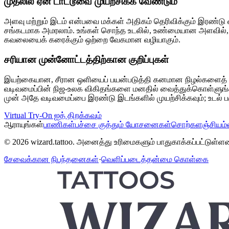
முதலில் ஏன் டாட்டூவை முயற்சிக்க வேண்டும்
அளவு மற்றும் இடம் என்பவை மக்கள் அதிகம் தெரிவிக்கும் இரண்டு
சங்கடமாக அமரலாம். உங்கள் சொந்த உடலில், உண்மையான அளவில், உ
கவலையைக் கரைக்கும் ஒற்றை வேகமான வழியாகும்.
சரியான முன்னோட்டத்திற்கான குறிப்புகள்
இயற்கையான, சீரான ஒளியைப் பயன்படுத்தி கனமான நிழல்களைத் தவ
வடிவமைப்பின் நிஜ-உலக விகிதங்களை மனதில் வைத்துக்கொள்ளுங்கள்
முன் அதே வடிவமைப்பை இரண்டு இடங்களில் முயற்சிக்கவும்; உடல் 
Virtual Try-On ஐத் திறக்கவும்
ஆராயுங்கள்
பாணிகள்
பச்சை குத்தும் யோசனைகள்
சொற்களஞ்சியம்
© 2026 wizard.tattoo. அனைத்து உரிமைகளும் பாதுகாக்கப்பட்டுள்ள
சேவைக்கான நிபந்தனைகள்
·
வெளிப்படைத்தன்மை கொள்கை