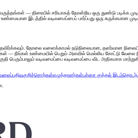
 வருத்தங்கள் — திரையில் சரியாகத் தோன்றிய ஒரு துண்டு படிக்க ம
ண்மையான இடத்தில் வடிவமைப்பைப் பார்ப்பது ஒரு சுருக்கமான முடி
ிர்க்கவும். தோலை வளைக்காமல் நடுநிலையான, தளர்வான நிலையில் வ
 — நீங்கள் உண்மையில் பெறும் அளவில் மெல்லிய கோட்டு வேலை நிலை
பகுதி பெரும்பாலும் வடிவமைப்பை வடிவமைப்பை விட அதிகமாக மாற்றுக
வலைப்பதிவு
குறிச்சொற்கள்
எழுத்தாளர்கள்
பச்சை குத்தல் இடம்
தொடர்ப
ன.