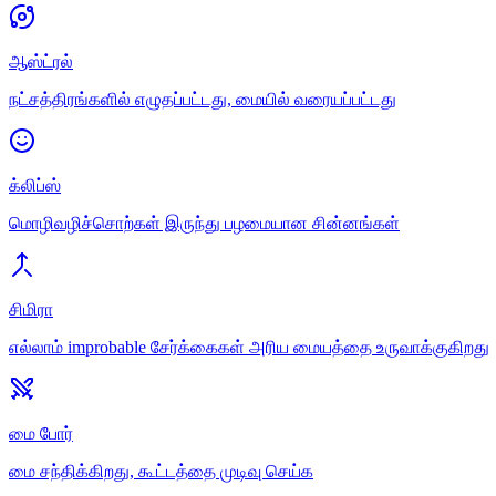
ஆஸ்ட்ரல்
நட்சத்திரங்களில் எழுதப்பட்டது, மையில் வரையப்பட்டது
க்லிப்ஸ்
மொழிவழிச்சொற்கள் இருந்து பழமையான சின்னங்கள்
சிமிரா
எல்லாம் improbable சேர்க்கைகள் அரிய மையத்தை உருவாக்குகிறது
மை போர்
மை சந்திக்கிறது, கூட்டத்தை முடிவு செய்க