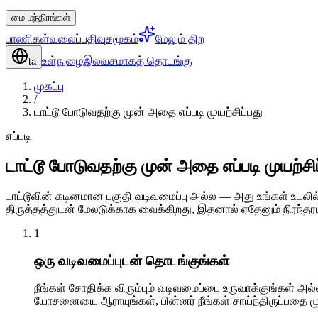
மை மந்திரங்கள்
பாணிகள்
வலைப்பதிவு
சமூகம்
மேலும் திற
உள்நுழை
இலவசமாகத் தொடங்கு
ta
முகப்பு
/
டாட்டூ போடுவதற்கு முன் அதை எப்படி முயற்சிப்பது
எப்படி
டாட்டூ போடுவதற்கு முன் அதை எப்படி முயற்சி
டாட்டூவின் கடினமான பகுதி வடிவமைப்பு அல்ல — அது உங்கள் உடலில்
திருத்தத்துடன் மேலடுக்காக வைக்கிறது, இதனால் ஏதேனும் நிரந்தரம
1
ஒரு வடிவமைப்புடன் தொடங்குங்கள்
நீங்கள் சோதிக்க விரும்பும் வடிவமைப்பை உருவாக்குங்கள் அல்
யோசனையை ஆராயுங்கள், பின்னர் நீங்கள் சாய்ந்திருப்பதை ம