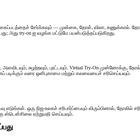
 புகைப்படத்தைச் சேர்க்கவும் — முன்கை, தோள், விலா, கணுக்கால். த
ு; அது try-on ஐ வழங்க மட்டுமே பயன்படுத்தப்படுகிறது.
ம், அளவிடவும், சுழற்றவும், புரட்டவும். Virtual Try-On முன்னோக்
ப் படிக்கும் வரை ஒளிபுகாமை மற்றும் கலவையைச் சரிசெய்யவும்.
வு எடுங்கள். ஒரு நிஜ-உலகச் சரிபார்ப்பையும் விரும்பினால், தோலில்
ு ஸ்டென்சிலை ஏற்றுமதி செய்யவும்.
ப்பது