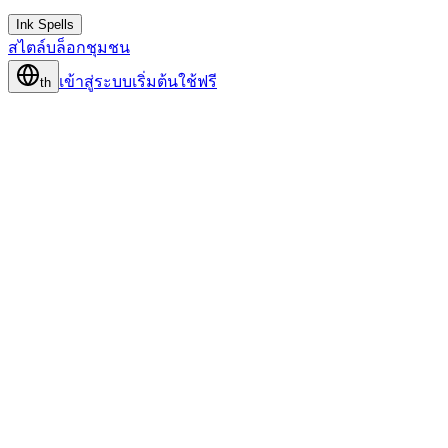
Ink Spells
สไตล์
บล็อก
ชุมชน
เข้าสู่ระบบ
เริ่มต้นใช้ฟรี
th