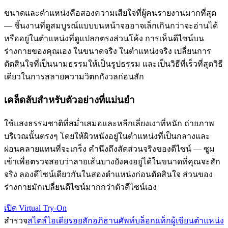
ขนาดและตำแหน่งคือสองความเสียใจที่ผู้คนรายงานมากที่สุด
— ชิ้นงานที่ดูสมบูรณ์แบบบนหน้าจออาจเล็กเกินกว่าจะอ่านได้
หรืออยู่ในตำแหน่งที่ดูแปลกตรงส่วนโค้ง การเห็นดีไซน์บน
ร่างกายของคุณเอง ในขนาดจริง ในตำแหน่งจริง เปลี่ยนการ
ตัดสินใจที่เป็นนามธรรมให้เป็นรูปธรรม และเป็นวิธีที่เร็วที่สุดวิธี
เดียวในการสลายความวิตกกังวลก่อนสัก
เคล็ดลับสำหรับตัวอย่างที่แม่นยำ
ใช้แสงธรรมชาติที่สม่ำเสมอและหลีกเลี่ยงเงาที่หนัก ถ่ายภาพ
บริเวณนั้นตรงๆ โดยให้ผิวหนังอยู่ในตำแหน่งที่เป็นกลางและ
ผ่อนคลายแทนที่จะเกร็ง คำนึงถึงสัดส่วนจริงของดีไซน์ — ซูม
เข้าเพื่อตรวจสอบว่าลายเส้นบางยังคงอยู่ได้ในขนาดที่คุณจะสัก
จริง ลองดีไซน์เดียวกันในสองตำแหน่งก่อนตัดสินใจ ส่วนของ
ร่างกายมักเปลี่ยนดีไซน์มากกว่าตัวดีไซน์เอง
เปิด Virtual Try-On
สำรวจ
สไตล์
ไอเดียรอยสัก
อภิธานศัพท์
บล็อก
แท็ก
ผู้เขียน
ตำแหน่ง