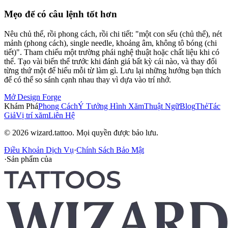
Mẹo để có câu lệnh tốt hơn
Nêu chủ thể, rồi phong cách, rồi chi tiết: "một con sếu (chủ thể), nét
mảnh (phong cách), single needle, khoảng âm, không tô bóng (chi
tiết)". Tham chiếu một trường phái nghệ thuật hoặc chất liệu khi có
thể. Tạo vài biến thể trước khi đánh giá bất kỳ cái nào, và thay đổi
từng thứ một để hiểu mỗi từ làm gì. Lưu lại những hướng bạn thích
để có thể so sánh cạnh nhau thay vì dựa vào trí nhớ.
Mở Design Forge
Khám Phá
Phong Cách
Ý Tưởng Hình Xăm
Thuật Ngữ
Blog
Thẻ
Tác
Giả
Vị trí xăm
Liên Hệ
© 2026 wizard.tattoo. Mọi quyền được bảo lưu.
Điều Khoản Dịch Vụ
·
Chính Sách Bảo Mật
·
Sản phẩm của