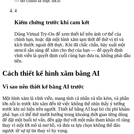
— đó chính là mục đích.
4
Kiểm chứng trước khi cam kết
Dùng Virtual Try-On để xem thiết kế trên ảnh cơ thể của
chính bạn, hoặc đặt một hình xăm tạm thời để thử vị trí và
kích thước ngoài đời thực. Khi đã chắc chắn, hãy xuất một
stencil sẵn sàng để xăm cho thợ của bạn — để quyết định
vĩnh viễn là quyết định cuối cùng bạn đưa ra, không phải đầu
tiên.
Cách thiết kế hình xăm bằng AI
Vì sao nên thiết kế bằng AI trước
Một hình xăm là vĩnh viễn, mang tính cá nhân và tốn kém, và phần
lớn nỗi lo trước khi xăm đến từ việc không thể nhìn thấy ý tưởng
trước khi nó hiện trên người. Thiết kế bằng AI loại bỏ chi phí khám
phá: bạn có thể thử mười hướng trong khoảng thời gian từng dùng
để đặt một buổi tư vấn, đến gặp thợ với một mẫu tham khảo rõ ràng
thay vì một lời mô tả mơ hồ, và đưa ra lựa chọn không thể đảo
ngược từ sự tự tin thay vì hy vọng.