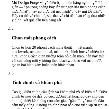
Mở Design Forge và gõ điều bạn muốn bằng ngôn ngữ đơn
giản — "phượng hoàng bay lên từ ngọn lửa theo phong cách
mực Nhật", "tay áo thực vật nét mảnh", "dãy núi tối giản".
Hãy cụ thể về chủ thể, sắc thái và chi tiết; bạn càng đưa nhiều
ý định, kết quả đầu tiên càng sát.
2
Chọn một phong cách
Chọn từ hơn 20 phong cách nghệ thuật — nét mảnh,
blackwork, neo-traditional, màu nước, hình học và nhiều hơn
nữa. Phong cách định hướng toàn bộ diện mạo, nên hãy thử
vài cái: cùng một ý tưởng theo blackwork so với màu nước
tạo ra hai hình xăm hoàn toàn khác nhau.
3
Tinh chỉnh và khám phá
Tạo lại, điều chỉnh câu lệnh và khám phá vô số biến thể. Điều
chỉnh từ ngữ để đẩy bố cục, đường nét hoặc độ dày cho đến
khi một thiết kế không còn cảm giác "gần đúng" mà bắt đầu
cảm thấy đúng. Không có hình phạt nào cho việc lặp đi lặp lại