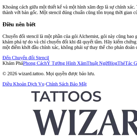
Khoảng cách giữa một thiết kế và một hình xăm đẹp là sự chính xác. Th
thành với bản gốc. Một stencil đúng chuẩn cũng tôn trọng thời gian c
Điều nên biết
Chuyển đổi stencil là một phần của gói Alchemist, gói này cũng bao 
khám phá tự do và chỉ chuyển đổi khi đã quyết tâm. Hãy kiểm chứng thi
một điểm khởi đầu chính xác, không phải sự thay thế cho phán đoán 
Đến Chuyển đổi Stencil
Khám Phá
Phong Cách
Ý Tưởng Hình Xăm
Thuật Ngữ
Blog
Thẻ
Tác G
© 2026 wizard.tattoo. Mọi quyền được bảo lưu.
Điều Khoản Dịch Vụ
·
Chính Sách Bảo Mật