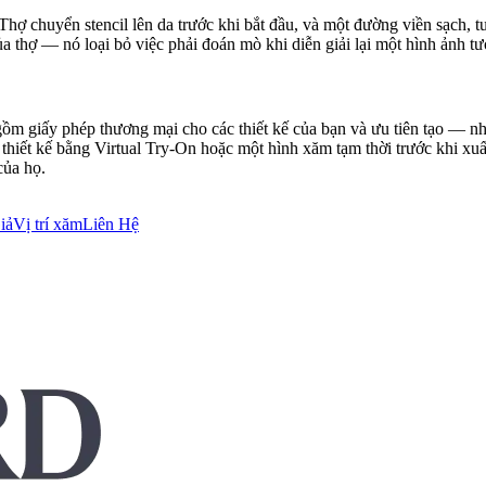
ợ chuyển stencil lên da trước khi bắt đầu, và một đường viền sạch, tươ
ủa thợ — nó loại bỏ việc phải đoán mò khi diễn giải lại một hình ảnh t
gồm giấy phép thương mại cho các thiết kế của bạn và ưu tiên tạo — nh
ết kế bằng Virtual Try-On hoặc một hình xăm tạm thời trước khi xuất, và
của họ.
iả
Vị trí xăm
Liên Hệ