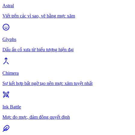
Astral
Viết trên các vì sao, vẽ bằng mực xăm
Glyphs
Dấu ấn cổ xưa từ biểu tượng hiện đại
Chimera
Sự kết hợp bất ngờ tạo nên mực xăm tuyệt nhất
Ink Battle
Mực đọ mực, đám đông quyết định