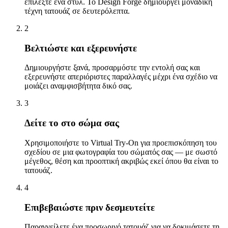
επιλέξτε ένα στυλ. Το Design Forge δημιουργεί μοναδική
τέχνη τατουάζ σε δευτερόλεπτα.
2
Βελτιώστε και εξερευνήστε
Δημιουργήστε ξανά, προσαρμόστε την εντολή σας και
εξερευνήστε απεριόριστες παραλλαγές μέχρι ένα σχέδιο να
μοιάζει αναμφισβήτητα δικό σας.
3
Δείτε το στο σώμα σας
Χρησιμοποιήστε το Virtual Try-On για προεπισκόπηση του
σχεδίου σε μια φωτογραφία του σώματός σας — με σωστό
μέγεθος, θέση και προοπτική ακριβώς εκεί όπου θα είναι το
τατουάζ.
4
Επιβεβαιώστε πριν δεσμευτείτε
Παραγγείλετε ένα προσωρινό τατουάζ για να δοκιμάσετε τη