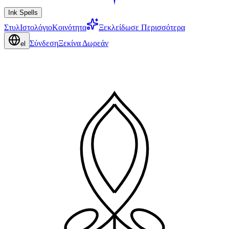
Ink Spells
Στυλ
Ιστολόγιο
Κοινότητα
Ξεκλείδωσε Περισσότερα
Σύνδεση
Ξεκίνα Δωρεάν
el