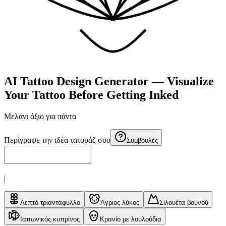
AI Tattoo Design Generator — Visualize
Your Tattoo Before Getting Inked
Μελάνι άξιο για
πάντα
Περίγραψε την ιδέα τατουάζ σου
Συμβουλές
|
Λεπτό τριαντάφυλλο
Άγριος λύκος
Σιλουέτα βουνού
Ιαπωνικός κυπρίνος
Κρανίο με λουλούδια