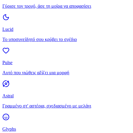
Γύρισε τον τροχό, άσε τη μοίρα να αποφασίσει
Lucid
Το υποσυνείδητό σου κρύβει το σχέδιο
Pulse
Αυτό που νιώθεις αξίζει μια μορφή
Astral
Γραμμένο στ' αστέρια, σχεδιασμένο με μελάνι
Glyphs