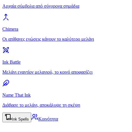
Αρχαία σύμβολα από σύγχρονα σημάδια
Chimera
Οι απίθανες ενώσεις κάνουν το καλύτερο μελάνι
Ink Battle
Μελάνι εναντίον μελανιού, το κοινό αποφασίζει
Name That Ink
Διάβασε το μελάνι, αποκάλυψε τη σκέψη
Κοινότητα
Ink Spells