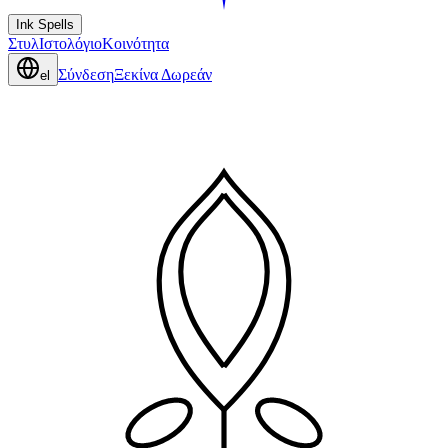
Ink Spells
Στυλ
Ιστολόγιο
Κοινότητα
Σύνδεση
Ξεκίνα Δωρεάν
el