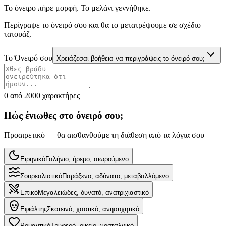
Το όνειρο πήρε μορφή. Το μελάνι γεννήθηκε.
Περίγραψε το όνειρό σου και θα το μετατρέψουμε σε σχέδιο
τατουάζ.
Το Όνειρό σου
Χρειάζεσαι βοήθεια να περιγράψεις το όνειρό σου;
0 από 2000 χαρακτήρες
Πώς ένιωθες στο όνειρό σου;
Προαιρετικό — θα αισθανθούμε τη διάθεση από τα λόγια σου
Ειρηνικό
Γαλήνιο, ήρεμο, αιωρούμενο
Σουρεαλιστικό
Παράξενο, αδύνατο, μεταβαλλόμενο
Επικό
Μεγαλειώδες, δυνατό, ανατριχιαστικό
Εφιάλτης
Σκοτεινό, χαοτικό, ανησυχητικό
Ρομαντικό
Τρυφερό, οικείο, νοσταλγικό