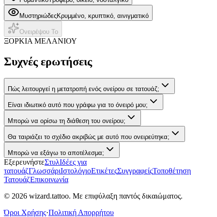
Μυστηριώδες
Κρυμμένο, κρυπτικό, αινιγματικό
Ονειρέψου Το
ΞΟΡΚΙΑ ΜΕΛΑΝΙΟΥ
Συχνές ερωτήσεις
Πώς λειτουργεί η μετατροπή ενός ονείρου σε τατουάζ;
Είναι ιδιωτικό αυτό που γράφω για το όνειρό μου;
Μπορώ να ορίσω τη διάθεση του ονείρου;
Θα ταιριάζει το σχέδιο ακριβώς με αυτό που ονειρεύτηκα;
Μπορώ να εξάγω το αποτέλεσμα;
Εξερευνήστε
Στυλ
Ιδέες για
τατουάζ
Γλωσσάρι
Ιστολόγιο
Ετικέτες
Συγγραφείς
Τοποθέτηση
Τατουάζ
Επικοινωνία
© 2026 wizard.tattoo. Με επιφύλαξη παντός δικαιώματος.
Όροι Χρήσης
·
Πολιτική Απορρήτου