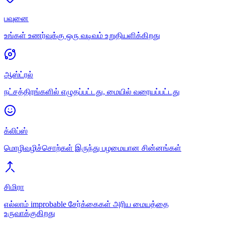
பவுனை
உங்கள் உணர்வுக்கு ஒரு வடிவம் உறுதியளிக்கிறது
ஆஸ்ட்ரல்
நட்சத்திரங்களில் எழுதப்பட்டது, மையில் வரையப்பட்டது
க்லிப்ஸ்
மொழிவழிச்சொற்கள் இருந்து பழமையான சின்னங்கள்
சிமிரா
எல்லாம் improbable சேர்க்கைகள் அரிய மையத்தை
உருவாக்குகிறது