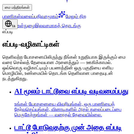
மை மந்திரங்கள்
பாணிகள்
வலைப்பதிவு
சமூகம்
மேலும் திற
உள்நுழை
இலவசமாகத் தொடங்கு
ta
எப்படி
எப்படி-வழிகாட்டிகள்
தெளிவற்ற யோசனையிலிருந்து நீங்கள் உறுதியாக இருக்கும் மை
வரை செல்லத் தேவையான அனைத்தும் — ஊகிக்காமல்.
ஒவ்வொரு வழிகாட்டியும் பயணத்தின் ஒரு பகுதியை எளிய
மொழியில், உண்மையில் தொடங்க தெளிவான பாதையுடன்
நடத்துகிறது.
AI மூலம் டாட்டூவை எப்படி வடிவமைப்பது
உங்கள் யோசனையை விவரியுங்கள், ஒரு பாணியைத்
தேர்வுசெய்யுங்கள், வினாடிகளில் அசல் கலைப்படைப்பை
மெருகேற்றுங்கள் — வரைதல் தேவையில்லை.
டாட்டூ போடுவதற்கு முன் அதை எப்படி