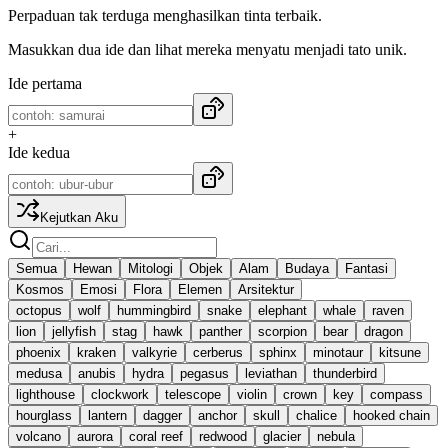
Perpaduan tak terduga menghasilkan tinta terbaik.
Masukkan dua ide dan lihat mereka menyatu menjadi tato unik.
Ide pertama
+
Ide kedua
Kejutkan Aku
Semua
Hewan
Mitologi
Objek
Alam
Budaya
Fantasi
Kosmos
Emosi
Flora
Elemen
Arsitektur
octopus
wolf
hummingbird
snake
elephant
whale
raven
lion
jellyfish
stag
hawk
panther
scorpion
bear
dragon
phoenix
kraken
valkyrie
cerberus
sphinx
minotaur
kitsune
medusa
anubis
hydra
pegasus
leviathan
thunderbird
lighthouse
clockwork
telescope
violin
crown
key
compass
hourglass
lantern
dagger
anchor
skull
chalice
hooked chain
volcano
aurora
coral reef
redwood
glacier
nebula