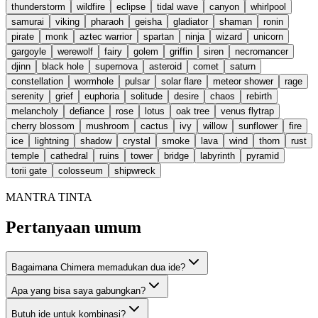
thunderstorm
wildfire
eclipse
tidal wave
canyon
whirlpool
samurai
viking
pharaoh
geisha
gladiator
shaman
ronin
pirate
monk
aztec warrior
spartan
ninja
wizard
unicorn
gargoyle
werewolf
fairy
golem
griffin
siren
necromancer
djinn
black hole
supernova
asteroid
comet
saturn
constellation
wormhole
pulsar
solar flare
meteor shower
rage
serenity
grief
euphoria
solitude
desire
chaos
rebirth
melancholy
defiance
rose
lotus
oak tree
venus flytrap
cherry blossom
mushroom
cactus
ivy
willow
sunflower
fire
ice
lightning
shadow
crystal
smoke
lava
wind
thorn
rust
temple
cathedral
ruins
tower
bridge
labyrinth
pyramid
torii gate
colosseum
shipwreck
MANTRA TINTA
Pertanyaan umum
Bagaimana Chimera memadukan dua ide?
Apa yang bisa saya gabungkan?
Butuh ide untuk kombinasi?