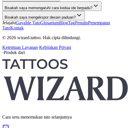
Bisakah saya memengaruhi cara kedua ide berpadu?
Bisakah saya mengekspor desain paduan?
Jelajahi
Gaya
Ide Tato
Glosarium
Blog
Tag
Penulis
Penempatan
Tato
Kontak
© 2026 wizard.tattoo. Hak cipta dilindungi.
Ketentuan Layanan
·
Kebijakan Privasi
·
Produk dari
Cara seru menemukan tato selanjutnya