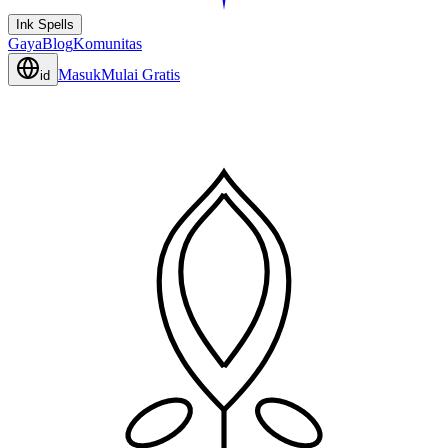
Ink Spells
Gaya
Blog
Komunitas
Masuk
Mulai Gratis
id