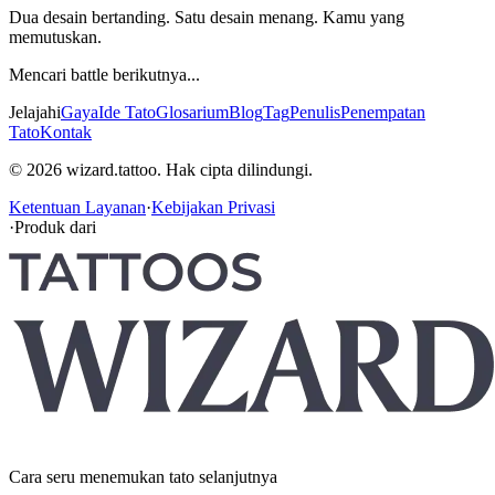
Dua desain bertanding. Satu desain menang. Kamu yang
memutuskan.
Mencari battle berikutnya...
Jelajahi
Gaya
Ide Tato
Glosarium
Blog
Tag
Penulis
Penempatan
Tato
Kontak
© 2026 wizard.tattoo. Hak cipta dilindungi.
Ketentuan Layanan
·
Kebijakan Privasi
·
Produk dari
Cara seru menemukan tato selanjutnya