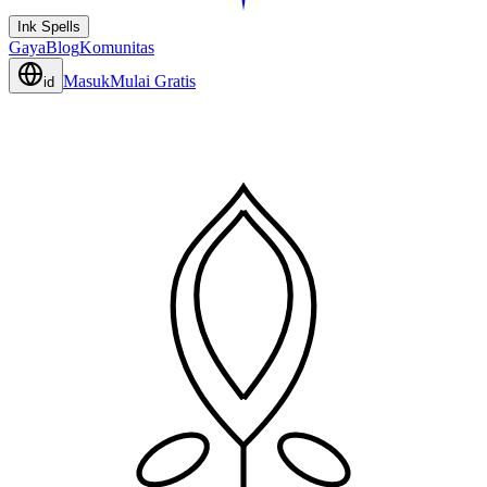
Ink Spells
Gaya
Blog
Komunitas
Masuk
Mulai Gratis
id