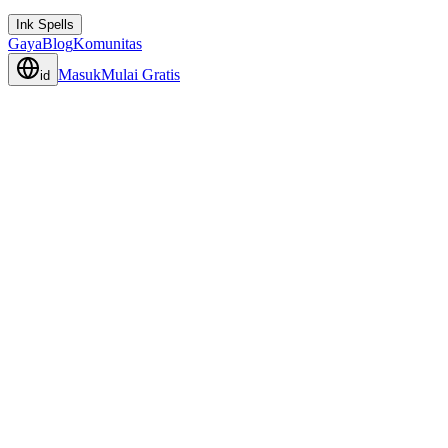
Ink Spells
Gaya
Blog
Komunitas
Masuk
Mulai Gratis
id