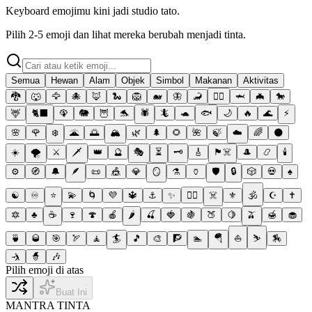
Keyboard emojimu kini jadi studio tato.
Pilih 2-5 emoji dan lihat mereka berubah menjadi tinta.
Semua
Hewan
Alam
Objek
Simbol
Makanan
Aktivitas
🐉
🐺
🦅
🐙
🦊
🐍
🦁
🐋
🦋
🦂
🐦‍🔥
🦈
🦇
🐎
🦌
🐈‍⬛
🦚
🐘
🦉
🐬
🕷️
🦎
🐢
🐟
🌙
🔥
🌊
⚡
🌸
🌹
❄️
🌋
🌅
🏔️
🌿
🌲
🌻
🌺
🍃
☁️
🌈
🌑
☀️
🌪️
⚔️
🗡️
👑
🔮
🎭
⏳
🗝️
🎸
🏴‍☠️
🎩
📿
🕯️
⚙️
🧭
🔔
🪶
📜
🎪
💎
🪞
⚗️
🏺
🛡️
🔒
🎲
💀
♠️
☯️
♾️
⭐
💫
🌀
💜
🔱
⚓
✨
❤️‍🔥
☠️
⚜️
🕉️
☪️
✝️
🔯
♣️
☕
🍷
🍄
🍎
🌶️
🍒
🍓
🍇
🍑
🍋
🫒
🍯
🧁
🍵
🥃
🎯
🏹
🧘
🏄
🎵
🎨
🧗
🏊
🪂
⛵
⛷️
🏇
🤺
🧙
🎶
Pilih emoji di atas
Buat Ini
MANTRA TINTA