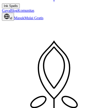
Ink Spells
Gaya
Blog
Komunitas
Masuk
Mulai Gratis
id