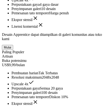
Upscale 4x
Perpustakaan gaya
4 gaya dasar
Penyimpanan galeri
10 desain
Pemesanan tato temporer
Harga penuh
Ekspor stensil
Lisensi komersial
Desain Apprentice dapat ditampilkan di galeri komunitas atau toko
kami
Mulai
Paling Populer
Artisan
Buka potensimu
US$9,99/bulan
Pembuatan harian
Tak Terbatas
Resolusi maksimum
2048x2048
Upscale 4x
Perpustakaan gaya
Semua 20 gaya
Penyimpanan galeri
100 desain
Pemesanan tato temporer
Diskon 10%
Ekspor stensil