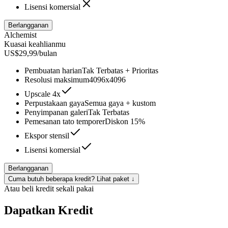
Lisensi komersial
Berlangganan
Alchemist
Kuasai keahlianmu
US$29,99/bulan
Pembuatan harian
Tak Terbatas + Prioritas
Resolusi maksimum
4096x4096
Upscale 4x
Perpustakaan gaya
Semua gaya + kustom
Penyimpanan galeri
Tak Terbatas
Pemesanan tato temporer
Diskon 15%
Ekspor stensil
Lisensi komersial
Berlangganan
Cuma butuh beberapa kredit? Lihat paket ↓
Atau beli kredit sekali pakai
Dapatkan Kredit