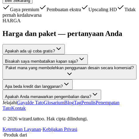
Beli Sekarang
Gaya premium
Pembuatan ekstra
Upscaling HD
Tidak
pernah kedaluwarsa
HARGA
Harga dan paket — pertanyaan Anda
Apakah ada uji coba gratis?
Bisakah saya membatalkan kapan saja?
Paket mana yang membolehkan penggunaan desain secara komersial?
Apa beda kredit dan langganan?
Apakah Anda menawarkan pengembalian dana?
Jelajahi
Gaya
Ide Tato
Glosarium
Blog
Tag
Penulis
Penempatan
Tato
Kontak
© 2026 wizard.tattoo. Hak cipta dilindungi.
Ketentuan Layanan
·
Kebijakan Privasi
·
Produk dari