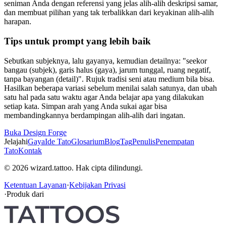
seniman Anda dengan referensi yang jelas alih-alih deskripsi samar,
dan membuat pilihan yang tak terbalikkan dari keyakinan alih-alih
harapan.
Tips untuk prompt yang lebih baik
Sebutkan subjeknya, lalu gayanya, kemudian detailnya: "seekor
bangau (subjek), garis halus (gaya), jarum tunggal, ruang negatif,
tanpa bayangan (detail)". Rujuk tradisi seni atau medium bila bisa.
Hasilkan beberapa variasi sebelum menilai salah satunya, dan ubah
satu hal pada satu waktu agar Anda belajar apa yang dilakukan
setiap kata. Simpan arah yang Anda sukai agar bisa
membandingkannya berdampingan alih-alih dari ingatan.
Buka Design Forge
Jelajahi
Gaya
Ide Tato
Glosarium
Blog
Tag
Penulis
Penempatan
Tato
Kontak
© 2026 wizard.tattoo. Hak cipta dilindungi.
Ketentuan Layanan
·
Kebijakan Privasi
·
Produk dari