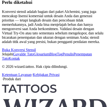
Perlu diketahui
Konversi stensil adalah bagian dari paket Alchemist, yang juga
mencakup lisensi komersial untuk desain Anda dan generasi
prioritas — tetapi langkah desain dan pencobaan tidak
memerlukannya, jadi Anda bisa menjelajah bebas dan hanya
mengonversi saat Anda berkomitmen. Validasi desain dengan
Virtual Try-On atau tato sementara sebelum mengekspor, dan selalu
bicarakan penempatan dan ukuran dengan seniman Anda; stensil
adalah titik awal yang presisi, bukan pengganti penilaian mereka.
Buka Konversi Stensil
Jelajahi
Gaya
Ide Tato
Glosarium
Blog
Tag
Penulis
Penempatan
Tato
Kontak
© 2026 wizard.tattoo. Hak cipta dilindungi.
Ketentuan Layanan
·
Kebijakan Privasi
·
Produk dari